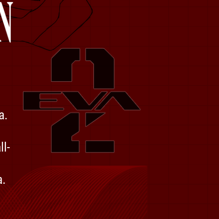
a.
ll-
a.