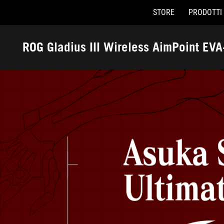
STORE
PRODOTTI
Accessibility links
Skip to content
Accessibility Help
Skip to Menu
Piè di pagina di ASUS
ROG Gladius III Wireless AimPoint EVA