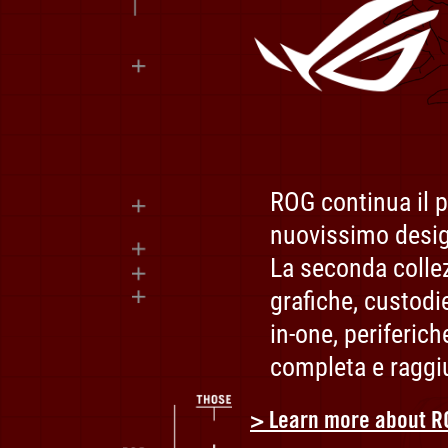
ROG
x
EVANGELION
ROG continua il 
-
nuovissimo desig
Progettato
La seconda colle
da
ROG.
grafiche, custodi
Testato
in-one, periferic
dal
completa e raggiu
NERV.
The
> Learn more about R
Ultimate