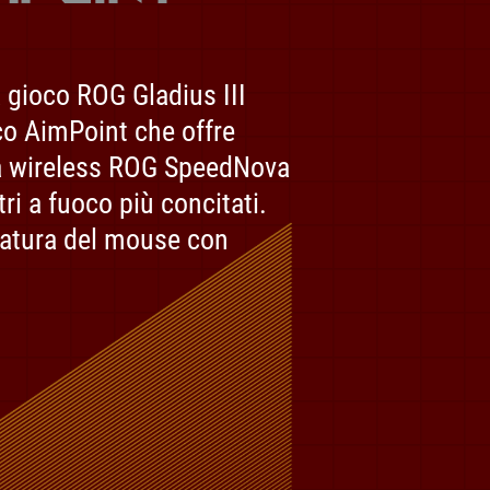
a gioco ROG Gladius III
co AimPoint che offre
gia wireless ROG SpeedNova
ri a fuoco più concitati.
gnatura del mouse con