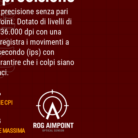
precisione senza pari
nt. Dotato di livelli di
 36.000 dpi con una
 registra i movimenti a
l secondo (ips) con
rantire che i colpi siano
aci.
%
E CPI
G
E MASSIMA