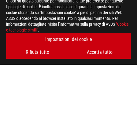
Clicca su questo pulsante per modificare le tue preferenze per queste
tipologie di cookie. È inoltre possibile configurare le impostazioni dei
cookie cliccando su "Impostazioni cookie" a piè di pagina dei siti Web
ASUS o accedendo al browser installato in qualsiasi momento. Per
informazioni dettagliate, visita l'Informativa sulla privacy di ASUS
"Cookie
e tecnologie simili"
.
Impostazioni dei cookie
Rifiuta tutto
Accetta tutto
Piè
di
>
GAMING MOUSE & MOUSEPAD
>
MOUSE PAD
pagina
di
>
ROG SHEATH GUNDAM EDITION
AWARD
ASUS
RIMANI AGGIORNATO SUL MONDO ROG
ISCRIVITI