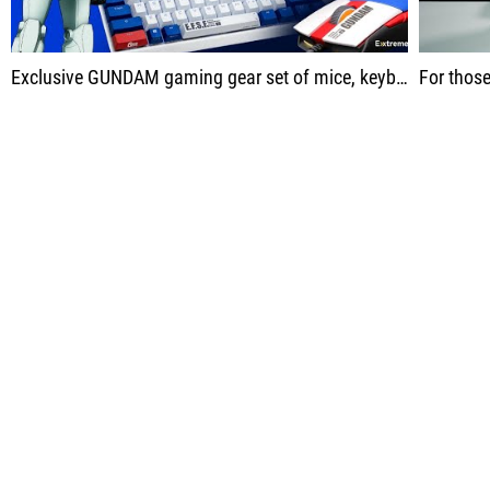
Exclusive GUNDAM gaming gear set of mice, keyboard, headphones, Mouse pad, Headset stand.
For those of you who like Gundam, s