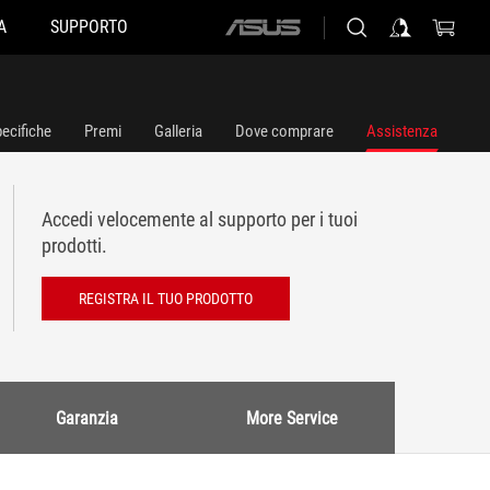
A
SUPPORTO
ASUS
home
logo
ecifiche
Premi
Galleria
Dove comprare
Assistenza
Accedi velocemente al supporto per i tuoi
prodotti.
REGISTRA IL TUO PRODOTTO
Garanzia
More Service