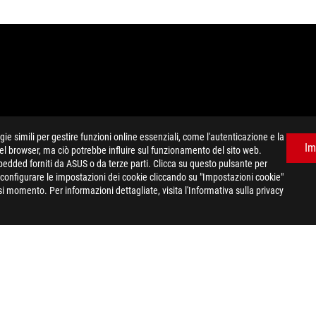
e simili per gestire funzioni online essenziali, come l'autenticazione e la
Im
del browser, ma ciò potrebbe influire sul funzionamento del sito web.
gina sono relative alle serie dei prodotti commercializzati da ASUS a
mbedded forniti da ASUS o da terze parti. Clicca su questo pulsante per
 Le caratteristiche tecniche riportate sono quindi da ritenersi indicat
e configurare le impostazioni dei cookie cliccando su "Impostazioni cookie"
ercializzati sul sito ufficiale eShop, suggeriamo di consultare la desc
i momento. Per informazioni dettagliate, visita l'Informativa sulla privacy
ercializzati sul territorio nazionale, suggeriamo di consultare il segu
HDMI (HDMI High-Definition Multimedia Interface), immagine commerci
Administrator, Inc.
>
ROG STRIX B550-F GAMING
SUPPORT