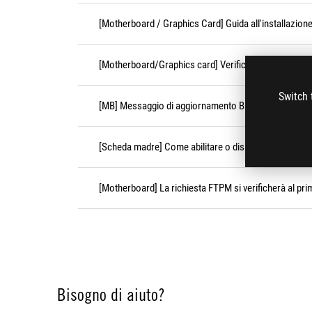
[Motherboard / Graphics Card] Guida all'installazione
[Motherboard/Graphics card] Verifica il numero di se
Switch 
[MB] Messaggio di aggiornamento BIOS richiesto all’a
[Scheda madre] Come abilitare o disabilitare l'avvio p
[Motherboard] La richiesta FTPM si verificherà al p
Bisogno di aiuto?