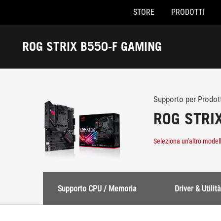
STORE
PRODOTTI
Accessibility links
Skip to content
Accessibility Help
Skip to Menu
Piè di pagina di ASUS
ROG STRIX B550-F GAMING
-
Assistenza
Supporto per Prodot
ROG STRI
Seleziona un'altro model
Supporto CPU / Memoria
Driver & Utilità