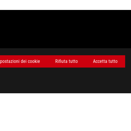
postazioni dei cookie
Rifiuta tutto
Accetta tutto
 livello internazionale e non necessariamente corrispondono a
ive e soggette a cambiamento senza preavviso. Per ottenere
rizione delle specifiche tecniche del singolo prodotto. Per
ente indirizzo: http://www.asusworld.it/.
ale HDMI (HDMI Trade dress) e i loghi HDMI sono marchi