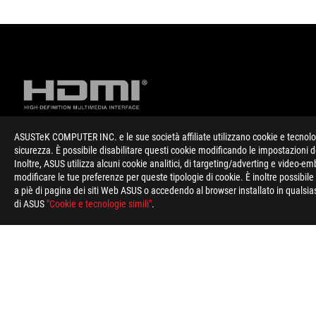
ASUSTeK COMPUTER INC. e le sue società affiliate utilizzano cookie e tecnologi
sicurezza. È possibile disabilitare questi cookie modificando le impostazioni 
Disclaimer
ATTENZIONE: Le caratteristiche tecniche descritte in questa pa
Inoltre, ASUS utilizza alcuni cookie analitici, di targeting/adverting e video-e
quelle presenti sui Singoli Modelli commercializzati in Italia.
modificare le tue preferenze per queste tipologie di cookie. È inoltre possibil
informazioni su prezzi e configurazioni relative ai modelli comm
a piè di pagina dei siti Web ASUS o accedendo al browser installato in qualsias
informazioni su prezzi e configurazioni relative ai modelli comm
di ASUS
"Cookie e tecnologie simili"
.
I termini HDMI, Interfaccia multimediale ad alta definizione 
commerciali o marchi commerciali registrati di HDMI Licensing 
Piè
di
pagina
>
GAMING SCHEDE MADRI
>
SCHEDE MADRI FILTER