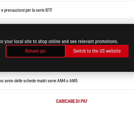
 e precauzioni per la serie BTF
rie tramite Armoury Crate
to your local site to shop online and see relevant promotions.
vvio di Call of Duty
Rimani qui
Switch to the US website
rotetto?
rimo avvio delle schede madri serie AM4 o AM5
CARICARE DI PIU'