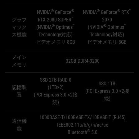
®
®
®
®
™
NVIDIA
GeForce
NVIDIA
GeForce
RTX
™
グラフ
RTX 2080 SUPER
2070
®
™
®
™
ィック
(NVIDIA
Optimus
(NVIDIA
Optimus
ス機能
Technology対応)
Technology対応)
ビデオメモリ 8GB
ビデオメモリ 8GB
メイン
32GB DDR4-3200
メモリ
SSD 2TB RAID 0
SSD 1TB
記憶装
(1TB×2)
(PCI Express 3.0 ×2接
置
(PCI Express 3.0 ×2接
続)
続)
1000BASE-T/100BASE-TX/10BASE-T (RJ45)
通信機
IEEE802.11a/b/g/n/ac/ax
能
®
Bluetooth
5.0