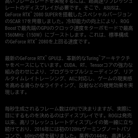
高いフレームレートを実現するには、超高速リフレッシュ
レートのディスプレイが必要です。そこで、ASUSは、
™
GeForce RTX
2080 SUPERを搭載したスペシャルバージョン
のSCAR 17を用意しました。冷却能力の向上により、ROG
Boostで最先端のGPUのクロック速度をターボモードで最高
1560MHz（150W）にブーストします。これは、標準構成
™
のGeForce RTX
2080を上回る速度です。
™
™
最新のGeForce RTX
GPUは、革新的なTuring
アーキテクチ
ャをベースにしています。CUDA、RT、Tensorコアの強力な
組み合わせにより、プログラマブルシェーディング、リア
ルタイムレイトレーシング、AIに対応し、ゲームの現実感
を高める滑らかなライティング、反射などの視覚効果を実
現します。
毎秒生成されるフレーム数はGPUで決まりますが、実際に
目にするものを決めるのはディスプレイです。ROGは発売
以来、高リフレッシュレートディスプレイの第一線に立ち
続けており、2016年には初の120Hzゲーミングノートパソ
コンで、60Hzの壁を破りました。業界の144Hz、高速レス