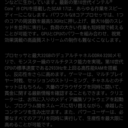
®
ンなどに生かしています。最新の第10世代インテル
™
Core
i9 CPUを搭載したSCAR 17は、あらゆる作業をスピー
ディーにこなします。パワフルな8コアプロセッサは、1つ
のコアの周波数を最高5.3GHzに押し上げ、最大16個のスレ
ッドを並列に実行し、負荷の大きい作業も短時間で終える
ことが可能です。GPUとCPUのパワーを組み合わせ、視覚
効果満載の高画質ストリームの制作も難なくこなします。
プロセッサと最大32GBのデュアルチャネルDDR4-3200メモ
リで、モンスター級のマルチタスク能力を実現。第10世代
CPUの標準速度である2933Hzを上回る高性能RAMを搭載
し、反応性をさらに高めます。ゲーマーは、マルチプレイ
ヤー対戦、セッションのストリーミング、チャネルとのチ
ャットはもちろん、大量のブラウザタブを同時に開いて、
賞金に関する最新情報を確認することもできます。クリエ
ーターは、お気に入りのメディア編集ソフトウェアを起動
し、プログラム間をスムーズに切り替えながら、卓越した
コンテンツを生み出せます。また、パワーユーザーは、必
要なすべてのアプリを同時に実行して、生産性を最大限に
高めることが可能です。