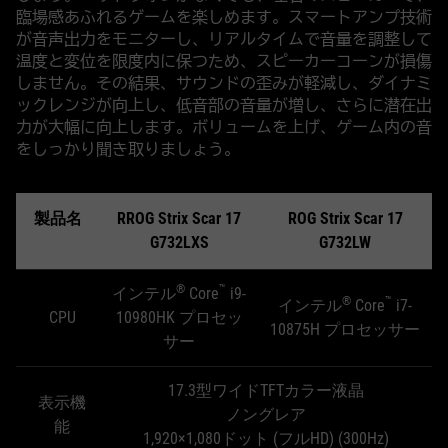
臨場感あふれるゲームを楽しめます。スマートアンプ技術
が音声出力をモニターし、リアルタイムで音量を調整して
温度と変位を限度内に保つため、スピーカーコーンが損傷
しません。その結果、サウンドの歪みが軽減し、ダイナミ
ックレンジが向上し、低音部の音量が増し、さらに潜在出
力が大幅に向上します。ボリュームを上げ、ゲーム内の音
をしっかり聞き取りましょう。
製品名
RROG Strix Scar 17
ROG Strix Scar 17
G732LXS
G732LW
®
™
インテル
Core
i9-
®
™
インテル
Core
i7-
CPU
10980HK プロセッ
10875H プロセッサー
サー
17.3型ワイドTFTカラー液晶
表示機
ノングレア
能
1,920×1,080ドット (フルHD) (300Hz)