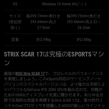
OS
Windows 10 Home 64ビット
サイズ
幅399.73mm×奥行き
幅399.73mm×奥行き
(突起部
293.44mm×高さ
293.44mm×高さ22～
除く)
27.9mm
26.2mm
質量
約2.99kg
約2.88kg
STRIX SCAR 17は究極のESPORTSマシ
ン
最強の
ROG Strix SCAR 17
で、プロレベルのパフォーマンス
を実現しましょう。このeSports対応のゲーミングノート
パソコンのスペシャルバージョンは、より強力な冷却とよ
りパワフルなGeForce RTX 2080 GPUを組み合わせ、対戦の
ための300Hzディスプレイを真に輝かせます。あらゆる分
野で圧倒的な性能を発揮するStrix SCAR 17は、第10世代イ
ンテルCoreプロセッサを搭載したASUSの新しいラインナッ