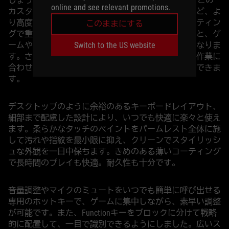
しょう。ROG Aura Creatorソフトウェアでは、キーごとの
online and see relevant promotions.
カスタマイズ、複雑なエフェクトを作成する機能など、よ
り高度なコントロールが可能です。キーごとのライティン
このままにする
グで重要なキーやショートカットをハイライトすると、ゲ
Switch to the US website
ームやストリーミング、日常の作業がずっと簡単になりま
す。さらに、シナリオプロファイルを使用すれば、作業に
合わせた好みのレイアウトを自動的にライトアップできま
す。
デスクトップのように余裕のあるキーボードレイアウト、
細部まで配慮した設計により、いつでも快適に楽々と使え
ます。柔らかなタッチのペイントをパームレスト全体に施
して汚れや指紋を最小限に抑え、クリーンでスタイリッシ
ュな外観を一日中保ちます。きめのある薄いコーティング
で長時間のプレイも快適。耐久性も十分です。
音量調整やマイクのミュートをいつでも簡単に呼び出せる
専用のホットキーで、ゲームに集中しながら、素早い調整
が可能です。また、Functionキーをブロックに分けて戦略
的に配置して、一目で識別できるようにしました。広いス