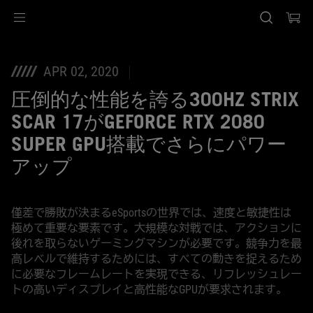
Accessibility links
Skip to content
Accessibility Help
Skip to Menu
ASUS Footer
APR 02, 2020
圧倒的な性能を誇る300HZ STRIX
SCAR 17がGEFORCE RTX 2080
SUPER GPU搭載でさらにパワー
アップ
僅差で勝敗が決まるeSportsの世界では、速度と敏捷性は
極めて重要な要素です。大規模な対戦では、アクションに
後れを取らないゲーミングマシンが必要です。競争力を最
高レベルで維持するためには、すべての動きを捉えるため
に必要なフレームレートを実現できる、リフレッシュレー
トの高いディスプレイと高性能なGPUが要求されます。