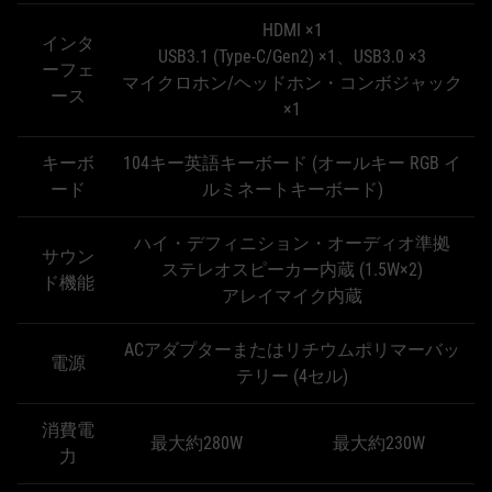
HDMI ×1
インタ
USB3.1 (Type-C/Gen2) ×1、USB3.0 ×3
ーフェ
マイクロホン/ヘッドホン・コンボジャック
ース
×1
キーボ
104キー英語キーボード (オールキー RGB イ
ード
ルミネートキーボード)
ハイ・デフィニション・オーディオ準拠
サウン
ステレオスピーカー内蔵 (1.5W×2)
ド機能
アレイマイク内蔵
ACアダプターまたはリチウムポリマーバッ
電源
テリー (4セル)
消費電
最大約280W
最大約230W
力