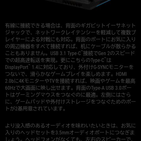
有線に接続できる場合は、背面のギガビットイーサネット
ジャックで、ネットワークレイテンシーを軽減して複数プ
レイヤーによる対戦にも対応。背面のポートにお気に入り
の周辺機器をすべて接続すれば、机にケーブルが散らかる
™
こともありません。USB 3.1 Type-C
接続でGen 2のスピード
™
での超高速転送を実現。更にこちらのType-C
は
™
DisplayPort
1.4に対応しており、外付けG-SYNCモニターを
つないで、滑らかなゲームプレイを楽しめます。HDMI
2.0bに4KモニターやTVを接続すれば、映画やゲームを最高
60Hzで大画面に映し出せます。背面のType-A USB 3.0ポー
トはゲーミングマウスをつなぐのに最適。左側にはさら
に、ゲームパッドや外付けストレージをつなぐためのポー
トが2基用意されています。
より没入感のあるオーディオを味わいたいときは、お気に
入りのヘッドセットを3.5mmオーディオポートにつなぎま
しょう。ヘッドフォンがなくても、左右のスピーカーで、