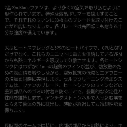
2基のn-Bladeファンは、より多くの空気を取り込むように
形作られています。特殊な液晶ポリマーを採用すること
で、それぞれのファンに83枚ものブレードを取り付けるこ
とが可能になりました。各ブレードは高回転にも耐える十
分な強度を備えています。
大型ヒートスプレッダと6本のヒートパイプで、CPUとGPU
だけでなく、これらのユニットに電力を供給しているVRM
からも熱エネルギーを吸収して分散させます。各ヒートシ
ンクにはわずか0.1mmの超薄のフィンが並び、熱放散のた
めの表面積を増やしながら、空気抵抗の低減とエアフロー
の増加を同時に実現します。セルフクリーニング冷却シス
テムは、ファンのブレード、ヒートシンクのフィンなどの
重要部品へのゴミの付着を防ぐことで、長期的な安定性と
性能を維持します。アンチダストトンネルで入り込む埃を
とらえて筐体の外に排出し、時間が経過しても冷却性能を
保ちます。
長時間のゲームでは特に、内部の部品からの熱により、キ