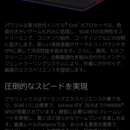
®
™
パワフルな第10世代インテル
Core
i9プロセッサは、負
荷の大きいゲームも巧みに処理し、SCAR 17の汎用性をス
トリーミング、コンテンツ制作、コーディングなどの分野
に拡大します。新しい液体金属のサーマルコンパウンドを
CPUに施して冷却性能を高めます。さらに、換気、セルフ
クリーニングファン、自動最適化を組み合わせたインテリ
ジェントクーリングシステムにより、作業にかかわらず、
最善のエクスペリエンスを提供します。
圧倒的なスピードを実現
グラフィックスはゲーミングエクスペリエンスの要であ
™
®
り、SCAR 17には標準で、GeForce RTX
2070までのNVIDIA
GPUが搭載されています。勝負に必要な3桁のフレームレ
ートを実現し、驚くほど滑らかなゲームプレイを楽しめま
す。最高レベルのeSportsでは、あらゆる要素が重要で、