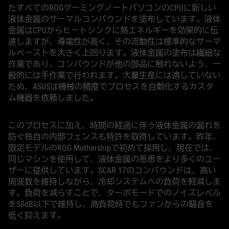
たすべてのROGゲーミングノートパソコンのCPUに新しい
液体金属のサーマルコンパウンドを塗布しています。液体
金属はCPUからヒートシンクに熱エネルギーを効果的に伝
達しますが、導電性が高く、その流動性は標準的なサーマ
ルペーストを大きく上回ります。液体金属の塗布は繊細な
作業であり、コンパウンドが他の部品に触れないよう、一
般的には手作業で行われます。大量生産には適していない
ため、ASUSは機械の精度でプロセスを自動化するカスタ
ム機器を依頼しました。
このプロセスに加え、時間の経過に伴う液体金属の漏れを
防ぐ独自の内部フェンスも特許を取得しています。昨年、
限定モデルのROG Mothershipで初めて採用し、現在では、
同じマシンを使用して、液体金属の恩恵をより多くのユー
ザーに提供しています。SCAR 17のコンパウンドは、高い
周波数を維持しながら、冷却システムへの負荷を軽減しま
す。負荷を減らすことで、ターボモードでのノイズレベル
を50dB以下で維持し、高負荷時でもファンからの騒音を
低く抑えます。