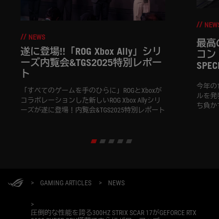
NEW
NEWS
最高
遂に登場!!「ROG Xbox Ally」シリ
コン：2
ーズ内覧会&TGS2025特別レポー
SPEC
ト
今年の1月
「すべてのゲームを手のひらに」ROGとXboxが
ルを発
コラボレーションした新しいROG Xbox Allyシリ
ち負か
ーズが遂に登場！内覧会&TGS2025特別レポート
ツゲー
我々は
指すた
Strix 
ってお
ツ向け
>
GAMING ARTICLES
>
NEWS
>
圧倒的な性能を誇る300HZ STRIX SCAR 17がGEFORCE RTX