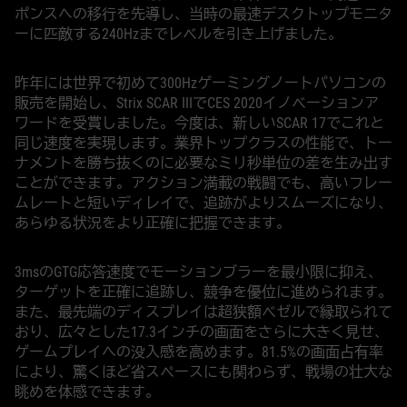
ポンスへの移行を先導し、当時の最速デスクトップモニタ
ーに匹敵する240Hzまでレベルを引き上げました。
昨年には世界で初めて300Hzゲーミングノートパソコンの
販売を開始し、Strix SCAR IIIでCES 2020イノベーションア
ワードを受賞しました。今度は、新しいSCAR 17でこれと
同じ速度を実現します。業界トップクラスの性能で、トー
ナメントを勝ち抜くのに必要なミリ秒単位の差を生み出す
ことができます。アクション満載の戦闘でも、高いフレー
ムレートと短いディレイで、追跡がよりスムーズになり、
あらゆる状況をより正確に把握できます。
3msのGTG応答速度でモーションブラーを最小限に抑え、
ターゲットを正確に追跡し、競争を優位に進められます。
また、最先端のディスプレイは超狭額ベゼルで縁取られて
おり、広々とした17.3インチの画面をさらに大きく見せ、
ゲームプレイへの没入感を高めます。81.5%の画面占有率
により、驚くほど省スペースにも関わらず、戦場の壮大な
眺めを体感できます。