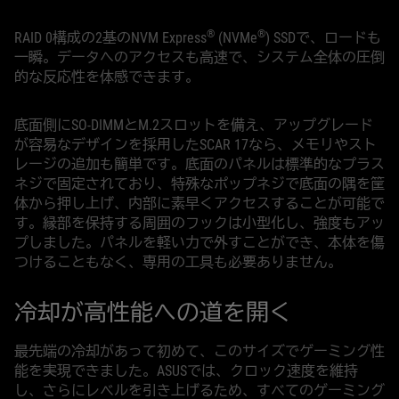
®
®
RAID 0構成の2基のNVM Express
(NVMe
) SSDで、ロードも
一瞬。データへのアクセスも高速で、システム全体の圧倒
的な反応性を体感できます。
底面側にSO-DIMMとM.2スロットを備え、アップグレード
が容易なデザインを採用したSCAR 17なら、メモリやスト
レージの追加も簡単です。底面のパネルは標準的なプラス
ネジで固定されており、特殊なポップネジで底面の隅を筐
体から押し上げ、内部に素早くアクセスすることが可能で
す。縁部を保持する周囲のフックは小型化し、強度もアッ
プしました。パネルを軽い力で外すことができ、本体を傷
つけることもなく、専用の工具も必要ありません。
冷却が高性能への道を開く
最先端の冷却があって初めて、このサイズでゲーミング性
能を実現できました。ASUSでは、クロック速度を維持
し、さらにレベルを引き上げるため、すべてのゲーミング