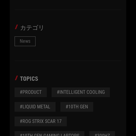
カテゴリ
News
TOPICS
#PRODUCT
#INTELLIGENT COOLING
#LIQUID METAL
#10TH GEN
#ROG STRIX SCAR 17
#10TH GEN GAMING LAPTOPS
#300HZ