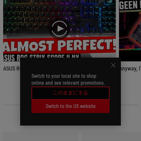
play
ASUS ROG Strix Scope II NX Snow Or Storm Custom Keyboard Feel For Less Money
Anyway, I'm r
Switch to your local site to shop
online and see relevant promotions.
全部見る
このままにする
Switch to the US website
レビュー記事
(18)