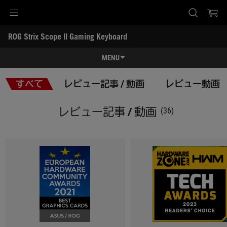
Accessibility links
ROG Strix Scope II Gaming Keyboard
Skip to content
Accessibility Help
Skip to Menu
ASUS Footer
-
レ
MENU
ビ
ュ
特長
ー
すべて
レビュー記事 / 動画
レビュー動画
記
特長
スペック
事
/
レビュー記事 / 動画
(36)
動
レビュー記事 / 動画
画
ギャラリー
サポート