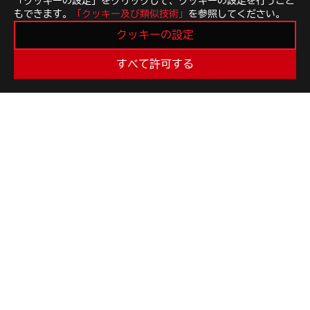
「クッキーの設定」をクリックして、クッキーの設定を行うこと
もできます。
「クッキー及び類似技術」
を参照してください。
クッキーの設定
すべて許可する
ASUS
Footer
>
GAMING キーボード
>
PBT KEYCAPS
>
ROG STRIX SCOPE II GAMING KEYBOARD
AWARD
最新のお得情報などを手に入れよう
新規登録
ROGについて
NEWSROOM