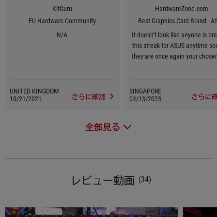
KitGuru
HardwareZone.com
EU Hardware Community
Best Graphics Card Brand - A
N/A
It doesn’t look like anyone is br
this streak for ASUS anytime so
they are once again your chose
Graphics Card Brand for 2023, 1
in a row.
UNITED KINGDOM
SINGAPORE
さらに確認
さらに
10/21/2021
04/13/2023
全部見る
レビュー動画
(34)