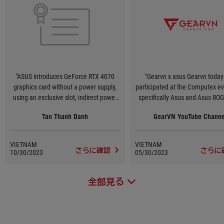
"ASUS introduces GeForce RTX 4070
"Gearvn x asus Gearvn today
graphics card without a power supply,
participated at the Computex e
using an exclusive slot, indirect power
specifically Asus and Asus RO
supply via Mainboard! #Computex2023
One of the technologies that 
Tan Thanh Danh
GearVN YouTube Channe
#Asus"
feels most impressive is that A
testing a new design version
GeForce RTX 40 graphics card
VIETNAM
VIETNAM
Lovelace) does not require any 
さらに確認
さらに
10/30/2023
05/30/2023
source connector. Instead, 
designed an exclusive slot to pr
全部見る
to 600W on the Z790 motherboa
the connections at the back. T
technology worth waiting in the
🤤"