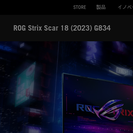
STORE
製品
イノベ
Accessibility links
Skip to content
Accessibility Help
Skip to Menu
ASUS Footer
ROG Strix Scar 18 (2023) G834
A cyberpunk city night view, with purple lighting and bright neo