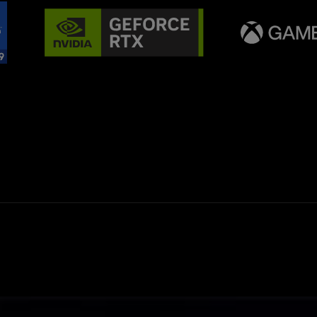
 rear RGB light bar, in front of a cyberpunk city.