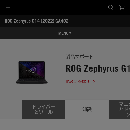
Accessibility links
ROG Zephyrus G14 (2022) GA402
Skip to content
Accessibility Help
Skip to Menu
ASUS Footer
-
サ
MENU
ポ
ー
特長
ト
特長
スペック
製品サポート
ROG Zephyrus G
ROG Nebula Display HDR
レビュー記事 / 動画
ギャラリー
他製品を探す
サポート
マニ
ドライバー
知識
とド
とツール