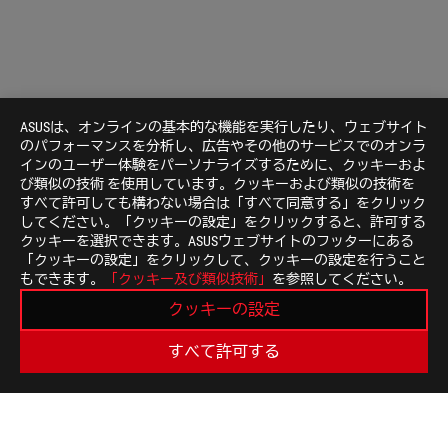
ASUSは、オンラインの基本的な機能を実行したり、ウェブサイト
のパフォーマンスを分析し、広告やその他のサービスでのオンラ
インのユーザー体験をパーソナライズするために、クッキーおよ
び類似の技術 を使用しています。クッキーおよび類似の技術を
すべて許可しても構わない場合は「すべて同意する」をクリック
してください。「クッキーの設定」をクリックすると、許可する
クッキーを選択できます。ASUSウェブサイトのフッターにある
「クッキーの設定」をクリックして、クッキーの設定を行うこと
もできます。
「クッキー及び類似技術」
を参照してください。
Disclaimer
各製品や使用条件により計算値が異なる場合があります
クッキーの設定
記載されているブランド名および製品名は、それぞれの
HDMI、HDMI High-Definition Multimedia Interf
すべて許可する
Administrator, Inc.の商標または登録商標です。
PoE（ピーオーイー）に対応していない有線LANポー
米国およびカナダでは、米連邦通信委員会（Federal Communica
Canada）の認証を受けた製品が販売されます。現地で購入可能な
サイトをご覧ください。