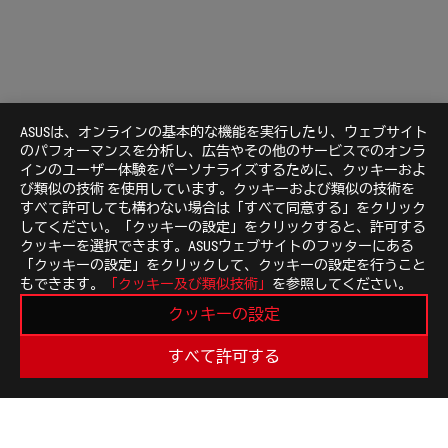
ASUSは、オンラインの基本的な機能を実行したり、ウェブサイト
のパフォーマンスを分析し、広告やその他のサービスでのオンラ
インのユーザー体験をパーソナライズするために、クッキーおよ
び類似の技術 を使用しています。クッキーおよび類似の技術を
すべて許可しても構わない場合は「すべて同意する」をクリック
してください。「クッキーの設定」をクリックすると、許可する
クッキーを選択できます。ASUSウェブサイトのフッターにある
「クッキーの設定」をクリックして、クッキーの設定を行うこと
ASUS
もできます。
「クッキー及び類似技術」
を参照してください。
Footer
>
GAMING マウス｜マウスパッド
>
左右両利き用
クッキーの設定
>
ROG STRIX IMPACT II
GALLERY
すべて許可する
最新のお得情報などを手に入れよう
新規登録