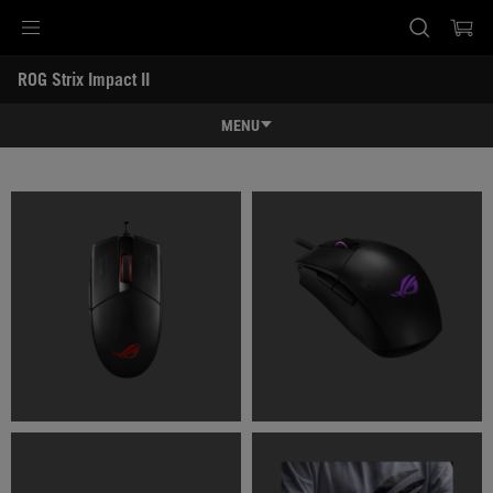
Accessibility links
ROG Strix Impact II
Skip to content
Accessibility Help
Skip to Menu
ASUS Footer
-
ギ
MENU
ャ
ラ
特長
リ
ー
特長
スペック
レビュー記事 / 動画
ギャラリー
サポート