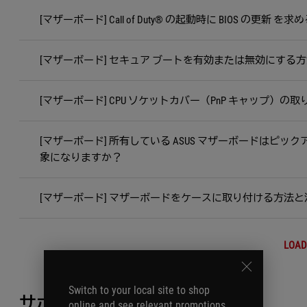
[マザーボード] Call of Duty® の起動時に BIOS 
[マザーボード] セキュア ブートを有効または無効にする
[マザーボード] CPU ソケットカバー（PnP キャップ）の
[マザーボード] 所有している ASUS マザーボードはピッ
象になりますか？
[マザーボード] マザーボードをケースに取り付ける方法
LOAD
Switch to your local site to shop
サポートが必要ですか？
online and see relevant promotions.