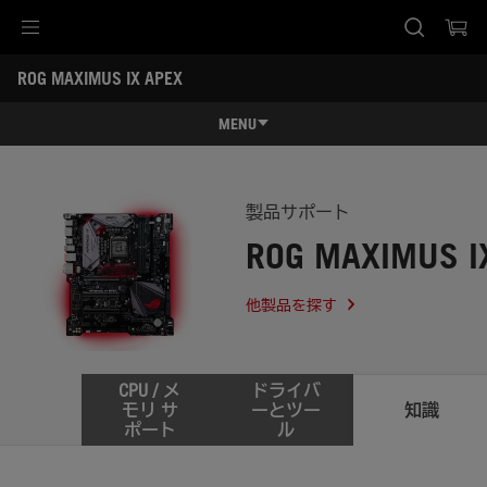
Accessibility links
ROG MAXIMUS IX APEX
Skip to content
Accessibility Help
Skip to Menu
ASUS Footer
-
サ
MENU
ポ
ー
特長
ト
特長
スペック
製品サポート
ROG MAXIMUS I
レビュー記事 / 動画
ギャラリー
他製品を探す
サポート
CPU / メ
ドライバ
モリ サ
ーとツー
知識
ポート
ル