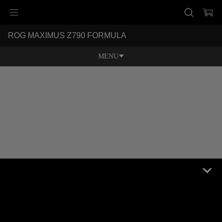
Accessibility links
ROG MAXIMUS Z790 FORMULA
Skip to content
Accessibility Help
Skip to Menu
ASUS Footer
MENU
特長
特長
スペック
レビュー記事 / 動画
ギャラリー
サポート