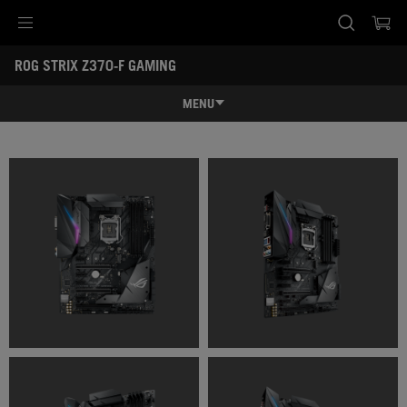
Accessibility links
ROG STRIX Z370-F GAMING
Skip to content
Accessibility Help
Skip to Menu
ASUS Footer
-
ギ
MENU
ャ
ラ
特長
リ
ー
特長
スペック
レビュー記事 / 動画
ギャラリー
サポート