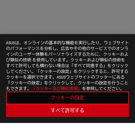
ASUSは、オンラインの基本的な機能を実行したり、ウェブサイト
のパフォーマンスを分析し、広告やその他のサービスでのオンラ
インのユーザー体験をパーソナライズするために、クッキーおよ
び類似の技術 を使用しています。クッキーおよび類似の技術を
すべて許可しても構わない場合は「すべて同意する」をクリック
してください。「クッキーの設定」をクリックすると、許可する
クッキーを選択できます。ASUSウェブサイトのフッターにある
「クッキーの設定」をクリックして、クッキーの設定を行うこと
ASUS
もできます。
「クッキー及び類似技術」
を参照してください。
Footer
>
GAMING マザーボード
>
マザーボード FILTER
クッキーの設定
>
ROG STRIX Z370-F GAMING
GALLERY
すべて許可する
最新のお得情報などを手に入れよう