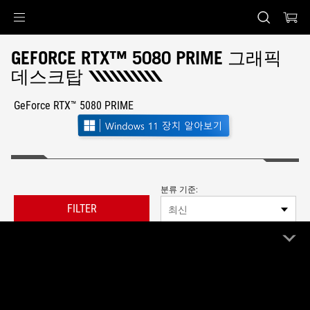
Accessibility links
Skip to content
Accessibility Help
Skip to Menu
ASUS Footer
GEFORCE RTX™ 5080 PRIME 그래픽
데스크탑
GeForce RTX™ 5080 PRIME
분류 기준:
FILTER
최신
1 제품
모두 지우기
GeForce RTX™ 5080 PRIME