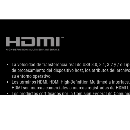
Descargo
La velocidad de transferencia real de USB 3.0, 3.1, 3.2 y / o T
de
de procesamiento del dispositivo host, los atributos del archiv
responsabilidad
su entorno operativo.
Los términos HDMI, HDMI High-Definition Multimedia Interface,
HDMI son marcas comerciales o marcas registradas de HDMI Lic
Los productos certificados por la Comisión Federal de Comunic
Canadá. Visite los sitios web de ASUS USA y ASUS Canada para
Todas las especificaciones están sujetas a cambios sin previo a
Los productos pueden no estar disponibles en todos los mercad
y todas las imágenes son ilustrativas. Consulte las páginas de 
las versiones de software incluidas están sujetas a cambios 
son marcas comerciales de sus respectivas compañías. A menos 