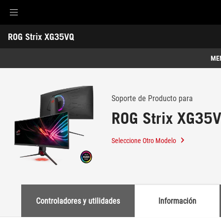
Accessibility links
ROG Strix XG35VQ
Skip to content
Accessibility Help
Skip to Menu
Footer ASUS
-
Soporte
ME
Caracteristicas
Caracteristicas
Especificaciones Técnicas
Soporte de Producto para
ROG Strix XG35
Premios
Galería
Seleccione Otro Modelo
Soporte
Controladores y utilidades
Información