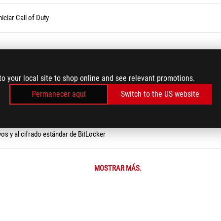
iciar Call of Duty
 serie mediante Armoury Crate
to your local site to shop online and see relevant promotions.
Permanecer aquí
Switch to the US website
vos y al cifrado estándar de BitLocker
MOSTRAR MÁS.