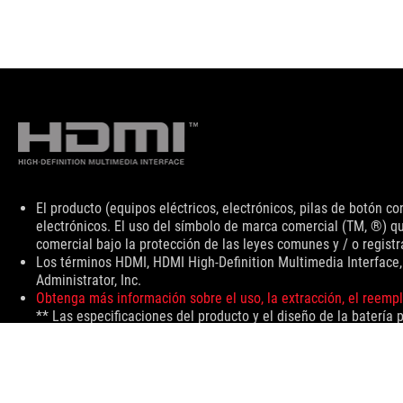
Descargo
El producto (equipos eléctricos, electrónicos, pilas de botón 
de
electrónicos. El uso del símbolo de marca comercial (TM, ®) qu
responsabilidad
comercial bajo la protección de las leyes comunes y / o registr
Los términos HDMI, HDMI High-Definition Multimedia Interface
Administrator, Inc.
Obtenga más información sobre el uso, la extracción, el reempl
** Las especificaciones del producto y el diseño de la batería 
Los productos certificados por la Comisión Federal de Comunic
obtener información sobre productos disponibles localmente. To
productos pueden no estar disponibles en todos los mercados. L
especificaciones para obtener todos los detalles. El color de