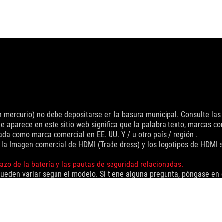
con mercurio) no debe depositarse en la basura municipal. Consulte las
e aparece en este sitio web significa que la palabra texto, marcas c
ada como marca comercial en EE. UU. Y / u otro país / región .
, la Imagen comercial de HDMI (Trade dress) y los logotipos de HDMI
azo de la batería y las pautas de seguridad relacionadas.
pueden variar según el modelo. Si tiene alguna pregunta, póngase en c
aciones e Industry Canada se distribuirán en los Estados Unidos y C
das las especificaciones están sujetas a cambios sin previo aviso. P
as especificaciones y características varían según el modelo, y toda
 PCB y las versiones de software incluidas están sujetas a cambios s