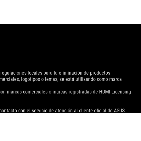
 regulaciones locales para la eliminación de productos
omerciales, logotipos o lemas, se está utilizando como marca
 son marcas comerciales o marcas registradas de HDMI Licensing
ontacto con el servicio de atención al cliente oficial de ASUS.
anadá. Visite los sitios web de ASUS USA y ASUS Canada para
or favor, consulte con su proveedor para ofertas exactas. Los
s las imágenes son ilustrativas. Consulte las páginas de
in previo aviso. Los nombres de marcas y productos mencionados