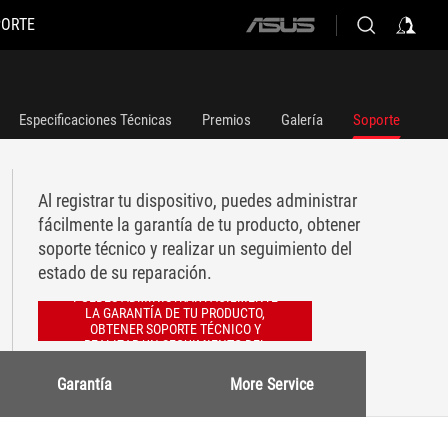
PORTE
ASUS
home
logo
Especificaciones Técnicas
Premios
Galería
Soporte
Al registrar tu dispositivo, puedes administrar
fácilmente la garantía de tu producto, obtener
soporte técnico y realizar un seguimiento del
estado de su reparación.
AL REGISTRAR TU DISPOSITIVO,
PUEDES ADMINISTRAR FÁCILMENTE
LA GARANTÍA DE TU PRODUCTO,
OBTENER SOPORTE TÉCNICO Y
REALIZAR UN SEGUIMIENTO DEL
ESTADO DE SU REPARACIÓN.
Garantía
More Service