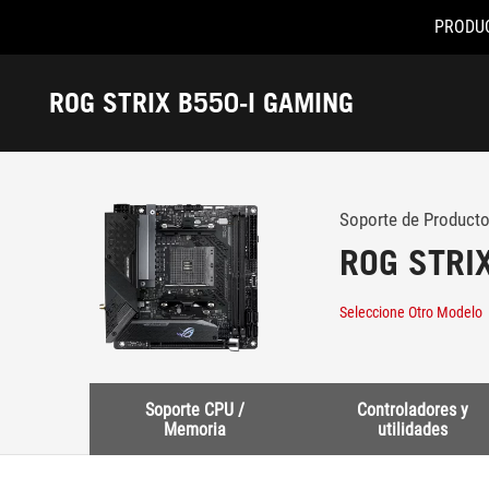
PRODU
Accessibility links
Skip to content
Accessibility Help
Skip to Menu
Footer ASUS
ROG STRIX B550-I GAMING
-
Soporte
Soporte de Producto
ROG STRI
Seleccione Otro Modelo
Soporte CPU /
Controladores y
Memoria
utilidades