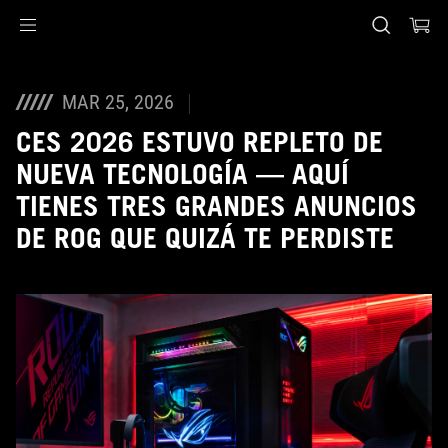
Accessibility links
Saltar al contenido
Ayuda de accesibilidad
Saltar al menú
ASUS Footer
MAR 25, 2026
CES 2026 ESTUVO REPLETO DE
NUEVA TECNOLOGÍA — AQUÍ
TIENES TRES GRANDES ANUNCIOS
DE ROG QUE QUIZÁ TE PERDISTE