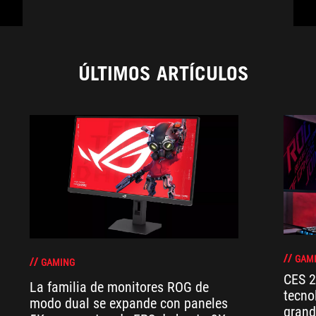
ÚLTIMOS ARTÍCULOS
GAM
GAMING
CES 2
La familia de monitores ROG de
tecno
modo dual se expande con paneles
grand