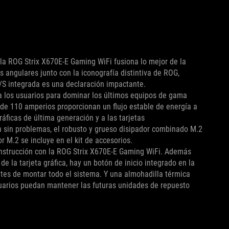
 la ROG Strix X670E-E Gaming WiFi fusiona lo mejor de la
s angulares junto con la iconografía distintiva de ROG,
E/S integrada es una declaración impactante.
a los usuarios para dominar los últimos equipos de gama
 de 110 amperios proporcionan un flujo estable de energía a
áficas de última generación y a las tarjetas
 sin problemas, el robusto y grueso disipador combinado M.2
r M.2 se incluye en el kit de accesorios.
nstrucción con la ROG Strix X670E-E Gaming WiFi. Además
de la tarjeta gráfica, hay un botón de inicio integrado en la
antes de montar todo el sistema. Y una almohadilla térmica
suarios puedan mantener las futuras unidades de repuesto