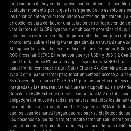
procesadores de hoy en día aprovechan la potencia disponible y
cualquier momento, por lo que la refrigeración no es sólo una c
los usuarios obtengan el rendimiento sostenido que exigen. La
de opciones para configurar una solución de refrigeración de ens
ventiladores de la CPU ayudan a establecer y controlar el flujo
solución de refrigeración líquida personalizada, una gran cant
control total sobre el refrigerante que circula a través de una co
Al duplicar las velocidades de enlace, el nuevo estándar PCIe 5
ROG Crosshair X670E Extreme con puertos USB4 y USB 3.2 Gen 2
panel frontal de su PC para recargar dispositivos, la ROG Cross
panel frontal con soporte para Quick Charge 4+. Combina esta t
Type-C en el panel frontal para tener un cómodo acceso a la car
Se ofrecen dos ranuras PCIe 5.0 x16 para las tarjetas gráficas 
integradas y las tres ranuras adicionales disponibles a través d
Crosshair X670E Extreme ofrece cinco ranuras M.2 en total, cuat
disipadores térmicos de todas las ranuras, incluidos los de las 
las unidades sin estrangulamiento. Seis puertos SATA de 6 Gbp
que los usuarios nunca tengan que racionar su biblioteca de jue
Las opciones de red de la tarjeta madre también son impresiona
compatible en determinadas regiones para acceder a la recién i