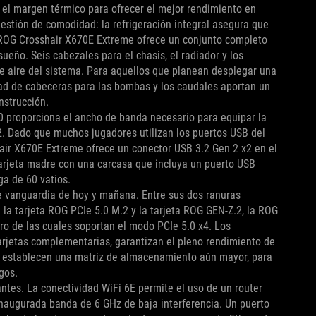
 el margen térmico para ofrecer el mejor rendimiento en
uestión de comodidad: la refrigeración integral asegura que
 ROG Crosshair X670E Extreme ofrece un conjunto completo
ueño. Seis cabezales para el chasis, el radiador y los
 de aire del sistema. Para aquellos que planean desplegar una
idad de cabeceras para las bombas y los caudales aportan un
nstrucción.
.0 proporciona el ancho de banda necesario para equipar la
. Dado que muchos jugadores utilizan los puertos USB del
hair X670E Extreme ofrece un conector USB 3.2 Gen 2 x2 en el
arjeta madre con una carcasa que incluya un puerto USB
ga de 60 vatios.
de vanguardia de hoy y mañana. Entre sus dos ranuras
e la tarjeta ROG PCIe 5.0 M.2 y la tarjeta ROG GEN-Z.2, la ROG
ro de las cuales soportan el modo PCIe 5.0 x4. Los
tarjetas complementarias, garantizan el pleno rendimiento de
s establecen una matriz de almacenamiento aún mayor, para
gos.
ntes. La conectividad WiFi 6E permite el uso de un router
naugurada banda de 6 GHz de baja interferencia. Un puerto