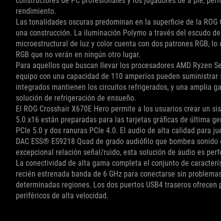
constructores de PC profesionales y los jugadores de a pie, perm
rendimiento.
Las tonalidades oscuras predominan en la superficie de la ROG
una construcción. La iluminación Polymo a través del escudo de
microestructural de luz y color cuenta con dos patrones RGB, lo
RGB que no verán en ningún otro lugar.
Para aquellos que buscan llevar los procesadores AMD Ryzen Ser
equipo con una capacidad de 110 amperios pueden suministrar s
integrados mantienen los circuitos refrigerados, y una amplia g
solución de refrigeración de ensueño.
El ROG Crosshair X670E Hero permite a los usuarios crear un si
5.0 x16 están preparadas para las tarjetas gráficas de última g
PCIe 5.0 y dos ranuras PCIe 4.0. El audio de alta calidad para 
DAC ESS® ES9218 Quad de grado audiófilo que bombea sonido de 
excepcional relación señal/ruido, esta solución de audio es perf
La conectividad de alta gama completa el conjunto de característ
recién estrenada banda de 6 GHz para conectarse sin problemas
determinadas regiones. Los dos puertos USB4 traseros ofrecen 
periféricos de alta velocidad.