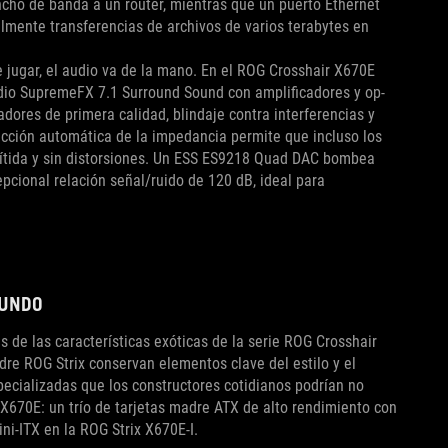
ncho de banda a un router, mientras que un puerto Ethernet
mente transferencias de archivos de varios terabytes en
e jugar, el audio va de la mano. En el ROG Crosshair X670E
dio SupremeFX 7.1 Surround Sound con amplificadores y op-
adores de primera calidad, blindaje contra interferencias y
ección automática de la impedancia permite que incluso los
nítida y sin distorsiones. Un ESS ES9218 Quad DAC bombea
epcional relación señal/ruido de 120 dB, ideal para
MUNDO
 de las características exóticas de la serie ROG Crosshair
re ROG Strix conservan elementos clave del estilo y el
specializadas que los constructores cotidianos podrían no
x X670E: un trío de tarjetas madre ATX de alto rendimiento con
ini-ITX en la ROG Strix X670E-I.