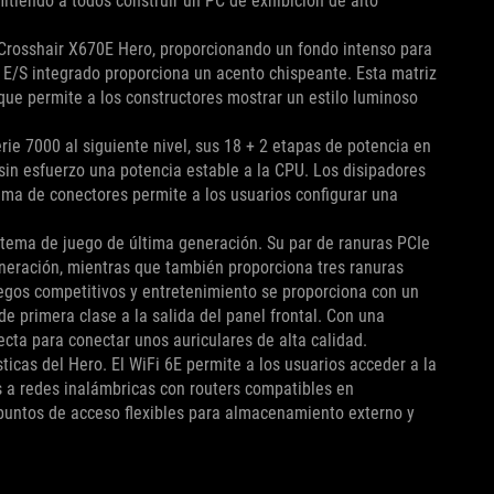
itiendo a todos construir un PC de exhibición de alto
 Crosshair X670E Hero, proporcionando un fondo intenso para
 E/S integrado proporciona un acento chispeante. Esta matriz
 que permite a los constructores mostrar un estilo luminoso
ie 7000 al siguiente nivel, sus 18 + 2 etapas de potencia en
in esfuerzo una potencia estable a la CPU. Los disipadores
ama de conectores permite a los usuarios configurar una
stema de juego de última generación. Su par de ranuras PCIe
eneración, mientras que también proporciona tres ranuras
juegos competitivos y entretenimiento se proporciona con un
primera clase a la salida del panel frontal. Con una
ecta para conectar unos auriculares de alta calidad.
icas del Hero. El WiFi 6E permite a los usuarios acceder a la
 a redes inalámbricas con routers compatibles en
puntos de acceso flexibles para almacenamiento externo y