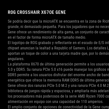
ROG CROSSHAIR X670E GENE
Se podría decir que la microATX se encuentra en la zona de Ric
grande, ni demasiado pequeña. Para los jugadores que no nece
Gene ofrece un rendimiento de alta gama, un conjunto de caracte
en el factor de forma microATX de tamaño medio.
El logotipo de ROG grabado y reflectante en el escudo de E/S int
chipset anuncian la lealtad a Republic of Gamers. Los detalles 
aportan un toque de color a una tarjeta madre que, por lo demás,
angulares.
La plataforma X670 de última generación permite a los usuarios 
5.0 y DDR5. Su ranura PCIe 5.0 x16 puede manejar los gráficos 
DDR5 permite a los usuarios disfrutar del enorme ancho de banda
energética que ofrece la memoria RAM DDR5 de última generación
Gene ofrece dos ranuras PCIe 5.0 M.2 y una ranura PCIe 4.0 M.2
biblioteca de juegos rápida y espaciosa, y ampliarla más adelant
los procesadores más poderosos de la serie AMD Ryzen 7000 con
alimentación en equipo con una capacidad de 110 amperios.
El amplio conjunto de opciones de conectividad de la Gene cump