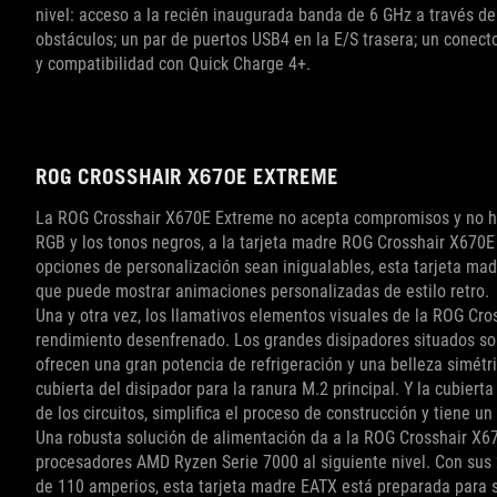
nivel: acceso a la recién inaugurada banda de 6 GHz a través de 
obstáculos; un par de puertos USB4 en la E/S trasera; un conecto
y compatibilidad con Quick Charge 4+.
ROG CROSSHAIR X670E EXTREME
La ROG Crosshair X670E Extreme no acepta compromisos y no hac
RGB y los tonos negros, a la tarjeta madre ROG Crosshair X670E 
opciones de personalización sean inigualables, esta tarjeta ma
que puede mostrar animaciones personalizadas de estilo retro.
Una y otra vez, los llamativos elementos visuales de la ROG Cro
rendimiento desenfrenado. Los grandes disipadores situados sobr
ofrecen una gran potencia de refrigeración y una belleza simétri
cubierta del disipador para la ranura M.2 principal. Y la cubiert
de los circuitos, simplifica el proceso de construcción y tiene u
Una robusta solución de alimentación da a la ROG Crosshair X670
procesadores AMD Ryzen Serie 7000 al siguiente nivel. Con sus
de 110 amperios, esta tarjeta madre EATX está preparada para su