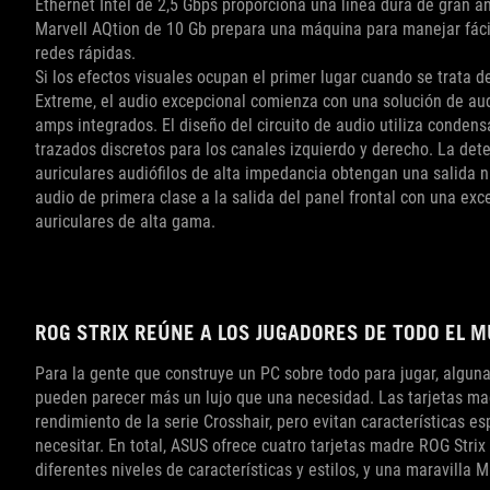
Ethernet Intel de 2,5 Gbps proporciona una línea dura de gran a
Marvell AQtion de 10 Gb prepara una máquina para manejar fácil
redes rápidas.
Si los efectos visuales ocupan el primer lugar cuando se trata d
Extreme, el audio excepcional comienza con una solución de au
amps integrados. El diseño del circuito de audio utiliza condens
trazados discretos para los canales izquierdo y derecho. La det
auriculares audiófilos de alta impedancia obtengan una salida 
audio de primera clase a la salida del panel frontal con una exc
auriculares de alta gama.
ROG STRIX REÚNE A LOS JUGADORES DE TODO EL 
Para la gente que construye un PC sobre todo para jugar, algunas
pueden parecer más un lujo que una necesidad. Las tarjetas mad
rendimiento de la serie Crosshair, pero evitan características e
necesitar. En total, ASUS ofrece cuatro tarjetas madre ROG Stri
diferentes niveles de características y estilos, y una maravilla M