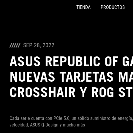
TIENDA
PRODUCTOS
Accessibility links
Saltar al contenido
Ayuda de accesibilidad
Saltar al menú
ASUS Footer
SEP 28, 2022
ASUS REPUBLIC OF 
NUEVAS TARJETAS M
CROSSHAIR Y ROG ST
Cada serie cuenta con PCIe 5.0, un sólido suministro de energía
velocidad, ASUS Q-Design y mucho más