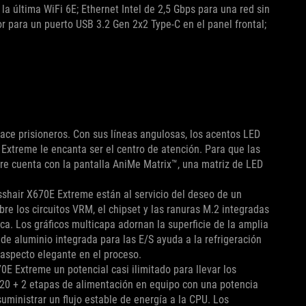
la última WiFi 6E; Ethernet Intel de 2,5 Gbps para una red sin
r para un puerto USB 3.2 Gen 2x2 Type-C en el panel frontal;
e prisioneros. Con sus líneas angulosas, los acentos LED
Extreme le encanta ser el centro de atención. Para que las
dre cuenta con la pantalla AniMe Matrix™, una matriz de LED
sshair X670E Extreme están al servicio del deseo de un
e los circuitos VRM, el chipset y las ranuras M.2 integradas
ca. Los gráficos multicapa adornan la superficie de la amplia
a de aluminio integrada para las E/S ayuda a la refrigeración
n aspecto elegante en el proceso.
E Extreme un potencial casi ilimitado para llevar los
 20 + 2 etapas de alimentación en equipo con una potencia
ministrar un flujo estable de energía a la CPU. Los