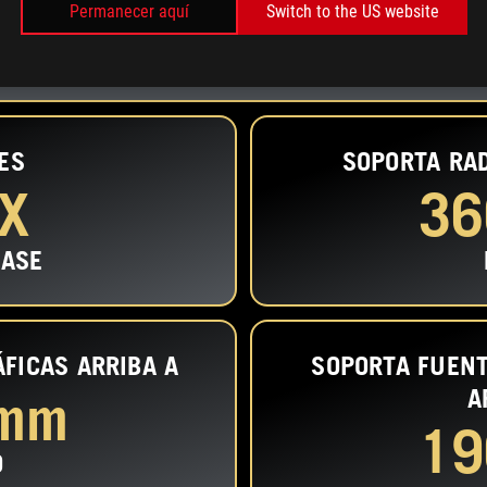
Permanecer aquí
Switch to the US website
ES
SOPORTA RA
X
36
BASE
ÁFICAS
ARRIBA A
SOPORTA FUENT
 mm
A
19
O