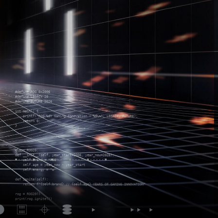
#define ROG 0x2006

#define LEGACY 20

#define FUTURE 2026

int main() {

    printf("ROG %dY Gaming Innovation > %d\n", LEGACY, FUTURE);

    return 0;

}

class ROG20:

def __init__(self, year_start=2006, year_now=2026):

    self.brand = "ROG"

    self.age = year_now - year_start

    self.energy = "∞"

def ignite(self):

    return f"{self.brand} // {self.age} YEARS OF GAMING INNOVATION"

rog = ROG20()

print(rog.ignite())
