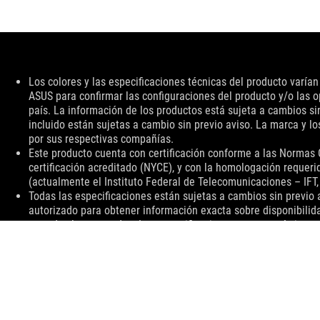
Descargo
Los colores y las especificaciones técnicas del producto varía
de
ASUS para confirmar las configuraciones del producto y/o las o
responsabilidad
país. La información de los productos está sujeta a cambios sin
incluido están sujetas a cambio sin previo aviso. La marca y 
por sus respectivas compañías.
Este producto cuenta con certificación conforme a las Normas
certificación acreditado (NYCE), y con la homologación reque
(actualmente el Instituto Federal de Telecomunicaciones – IFT, o
Todas las especificaciones están sujetas a cambios sin previo a
autorizado para obtener información exacta sobre disponibilid
en todos los mercados. Las especificaciones y características 
Consulte las páginas de especificaciones para obtener todos los
están sujetos a cambios sin previo aviso.
Para información sobre precios, ASUS solo tiene derecho a est
distribuidores son libres de fijar su propio precio como lo dese
El precio incluye impuestos. Costos de envío y manejo pueden 