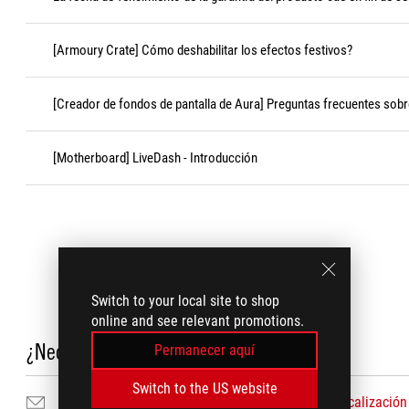
[Armoury Crate] Cómo deshabilitar los efectos festivos?
[Creador de fondos de pantalla de Aura] Preguntas frecuentes sobr
[Motherboard] LiveDash - Introducción
Switch to your local site to shop
online and see relevant promotions.
¿Necesita ayuda?
Permanecer aquí
Switch to the US website
Contáctenos por correo electrónico
Localización