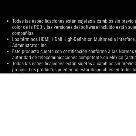
Descargo
Todas las especificaciones están sujetas a cambios sin previo 
de
color de la PCB y las versiones del software incluido están s
responsabilidad
compañías.
Los términos HDMI, HDMI High-Definition Multimedia Interface
Administrator, Inc.
Este producto cuenta con certificación conforme a las Normas 
autoridad de telecomunicaciones competente en México (actualme
Todas las especificaciones están sujetas a cambios sin previo a
precios. Los productos pueden no estar disponibles en todos lo
de especificaciones para obtener todos los detalles. El color d
Para información sobre precios, ASUS solo tiene derecho a esta
El precio incluye impuestos. Costos de envío y manejo pueden 
ASUS
Footer
>
PARA JUEGOS TARJETAS DE VIDEO
>
ACCESORIOS