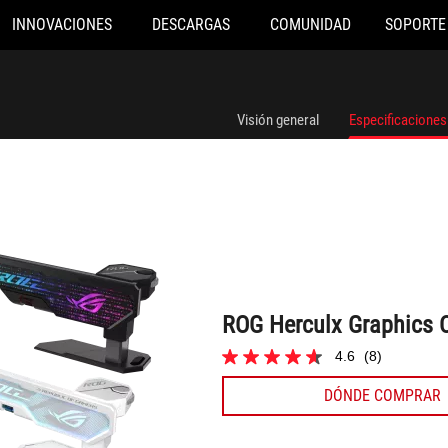
INNOVACIONES
DESCARGAS
COMUNIDAD
SOPORTE
ROG Herculx Graphics Card Holder
Visión general
Especificaciones
ROG Herculx Graphics 
4.6
(8)
4.6
de
DÓNDE COMPRAR
5
estrellas.
8