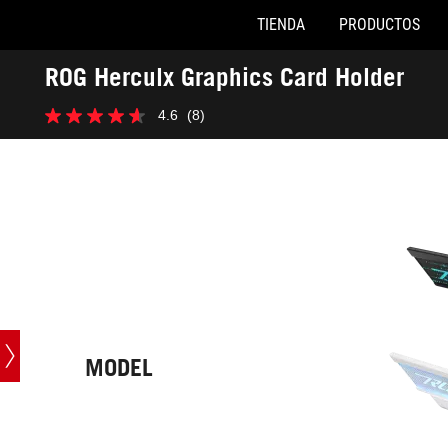
TIENDA
PRODUCTOS
Accessibility links
ROG Herculx Graphics Card Holder
Saltar al contenido
Ayuda de accesibilidad
Saltar al menú
ASUS Footer
-
4.6
(8)
Especificaciones
4.6
técnicas
de
5
estrellas.
8
reseñas
MODEL