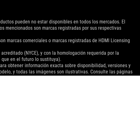
roductos pueden no estar disponibles en todos los mercados. El
ctos mencionados son marcas registradas por sus respectivas
 son marcas comerciales o marcas registradas de HDMI Licensing
 acreditado (NYCE), y con la homologación requerida por la
ue en el futuro lo sustituya).
para obtener información exacta sobre disponibilidad, versiones y
delo, y todas las imágenes son ilustrativas. Consulte las páginas
in previo aviso.
 libres de fijar su propio precio como lo deseen.