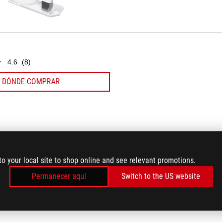
reseñas
4.6
(8)
DÓNDE COMPRAR
to your local site to shop online and see relevant promotions.
Permanecer aquí
Switch to the US website