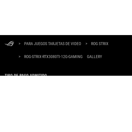
ASUS
Footer
>
PARA JUEGOS TARJETAS DE VIDEO
>
ROG STRIX
>
ROG-STRIX-RTX3080TI-12G-GAMING
GALLERY
TIPO DE PAGO ADMITIDO
OBTÉN LAS ÚLTIMAS OFERTAS Y MÁS
REGÍSTRATE
SOBRE ROG