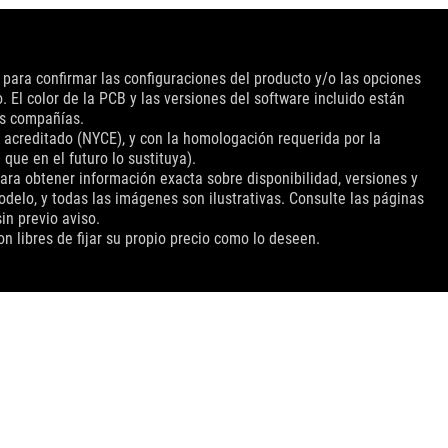
 para confirmar las configuraciones del producto y/o las opciones
 El color de la PCB y las versiones del software incluido están
as compañías.
 acreditado (NYCE), y con la homologación requerida por la
ue en el futuro lo sustituya).
para obtener información exacta sobre disponibilidad, versiones y
delo, y todas las imágenes son ilustrativas. Consulte las páginas
in previo aviso.
 libres de fijar su propio precio como lo deseen.
OBTÉN LAS ÚLTIMAS OFERTAS Y MÁS