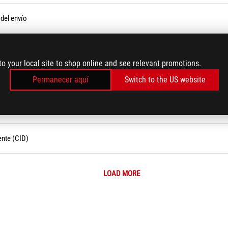
 del envío
 Armoury Crate
to your local site to shop online and see relevant promotions.
ae en fin de semana o día festivo.
Permanecer aquí
Switch to the US website
vos?
ente (CID)
LOAD MORE