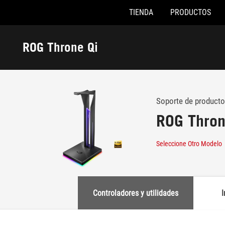
TIENDA
PRODUCTOS
Accessibility links
Saltar al contenido
Ayuda de accesibilidad
Saltar al menú
ASUS Footer
ROG Throne Qi
-
Soporte
Soporte de producto
ROG Thron
Seleccione Otro Modelo
Controladores y utilidades
I