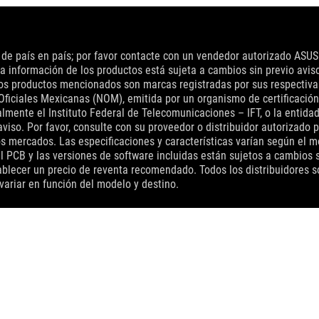
n de país en país; por favor contacte con un vendedor autorizado ASUS
a información de los productos está sujeta a cambios sin previo aviso.
 los productos mencionados son marcas registradas por sus respectiv
Oficiales Mexicanas (NOM), emitida por un organismo de certificación
nte el Instituto Federal de Telecomunicaciones – IFT, o la entidad q
viso. Por favor, consulte con su proveedor o distribuidor autorizado 
s mercados. Las especificaciones y características varían según el mo
el PCB y las versiones de software incluidas están sujetos a cambios s
blecer un precio de reventa recomendado. Todos los distribuidores son
variar en función del modelo y destino.
>
ROG THRONE QI
SUPPORT