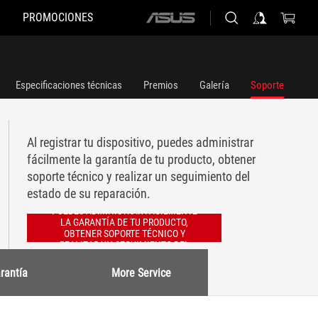
PROMOCIONES
ASUS
home
logo
Especificaciones técnicas
Premios
Galería
Soporte
Al registrar tu dispositivo, puedes administrar
fácilmente la garantía de tu producto, obtener
soporte técnico y realizar un seguimiento del
estado de su reparación.
AL REGISTRAR TU DISPOSITIVO,
PUEDES ADMINISTRAR FÁCILMENTE
LA GARANTÍA DE TU PRODUCTO,
OBTENER SOPORTE TÉCNICO Y
REALIZAR UN SEGUIMIENTO DEL
ESTADO DE SU REPARACIÓN.
rantía
More Service