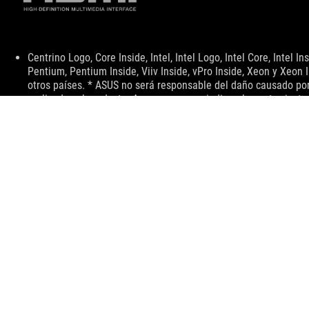
Descargo
Centrino Logo, Core Inside, Intel, Intel Logo, Intel Core, Intel Ins
de
Pentium, Pentium Inside, Viiv Inside, vPro Inside, Xeon y Xeon 
responsabilidad
otros países. * ASUS no será responsable del daño causado por e
realizadas al producto. A menos que se indique lo contrario, t
rendimiento final puede variar en aplicaciones del día a día.
Los términos HDMI, HDMI High-Definition Multimedia Interface,
HDMI son marcas comerciales o marcas registradas de HDMI Lic
La versión actual de HDMI 2.1 debe verificarse en la página de
HDMI 2.0 se revisó a HDMI 2.1 TMDS y HDMI 2.1 se revisó a HD
Este producto cuenta con certificación conforme a las Normas
certificación acreditado (NYCE), y con la homologación reque
(actualmente el Instituto Federal de Telecomunicaciones – IFT, o
Todas las especificaciones están sujetas a cambios sin previo a
autorizado para obtener información exacta sobre disponibilid
en todos los mercados. Las especificaciones y características 
Consulte las páginas de especificaciones para obtener todos los
están sujetos a cambios sin previo aviso.
Para información sobre precios, ASUS solo tiene derecho a est
distribuidores son libres de fijar su propio precio como lo dese