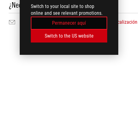
¿Necesita ayuda?
Switch to your local site to shop
online and see relevant promotions.
Contáctenos por correo electrónico
Localización
Permanecer aquí
Switch to the US website