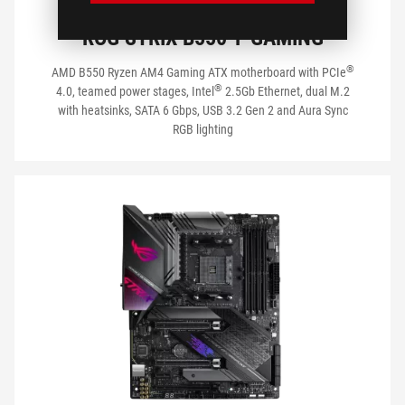
USB FRONTAL
ROG STRIX B550-F GAMING
®
AMD B550 Ryzen AM4 Gaming ATX motherboard with PCIe
®
4.0, teamed power stages, Intel
2.5Gb Ethernet, dual M.2
USB TRASERO
with heatsinks, SATA 6 Gbps, USB 3.2 Gen 2 and Aura Sync
RGB lighting
SALIDA DE VIDEO
VER MIS PRODUCTOS