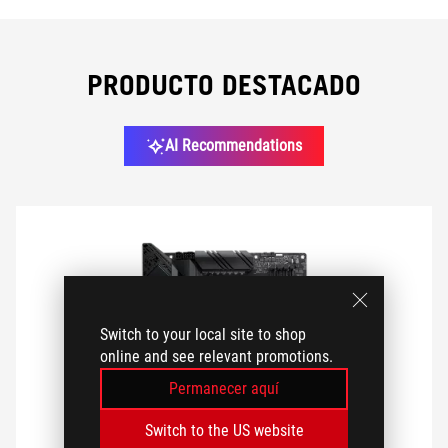
PLATAFORMA
PRODUCTO DESTACADO
CHIPSET
AI Recommendations
FACTOR DE FORMA
REDES
M.2/U.2
Switch to your local site to shop
online and see relevant promotions.
Permanecer aquí
SATA
Switch to the US website