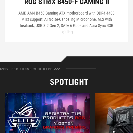
ROG STRIX B450-F GAMING II
AMD AM4 B450 Gaming ATX motherboard with DDR4 4400
MHz support, AI Noise-Canceling Microphone, M.2 with
heatsink, USB 3.2 Gen 2, SATA 6 Gbps and Aura Sync RGB
lighting
SPOTLIGHT