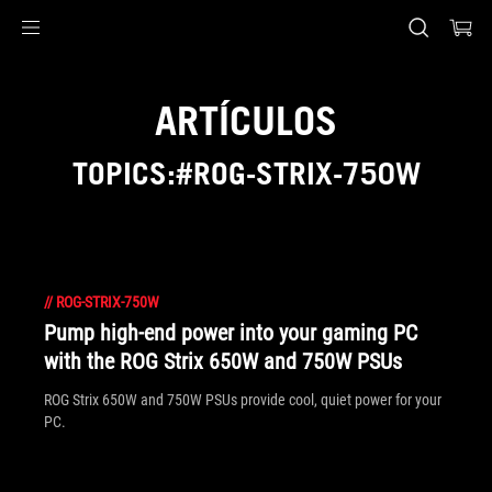
Accessibility links
Saltar al contenido
Ayuda de accesibilidad
Saltar al menú
ASUS Footer
ARTÍCULOS
TOPICS:#ROG-STRIX-750W
//
ROG-STRIX-750W
Pump high-end power into your gaming PC
with the ROG Strix 650W and 750W PSUs
ROG Strix 650W and 750W PSUs provide cool, quiet power for your
PC.