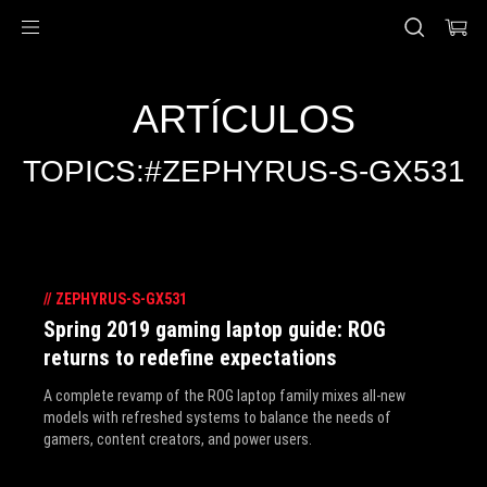
Accessibility links
Saltar al contenido
Ayuda de accesibilidad
Saltar al menú
ASUS Footer
ARTÍCULOS
TOPICS:#ZEPHYRUS-S-GX531
//
ZEPHYRUS-S-GX531
Spring 2019 gaming laptop guide: ROG
returns to redefine expectations
A complete revamp of the ROG laptop family mixes all-new
models with refreshed systems to balance the needs of
gamers, content creators, and power users.