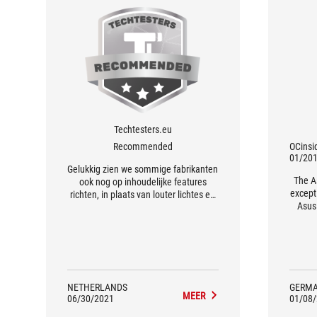
Techtesters.eu
Recommended
OCinsi
01/20
Gelukkig zien we sommige fabrikanten
The A
ook nog op inhoudelijke features
except
richten, in plaats van louter lichtes en
Asus
show. Zo krijg je bij de Ryujin van ASUS
absol
twee Noctua fans...
the O
lev
NETHERLANDS
GERM
MEER
06/30/2021
01/08