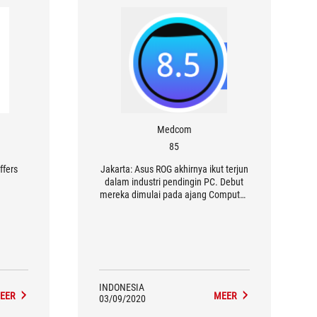
Medcom
85
ffers
Jakarta: Asus ROG akhirnya ikut terjun
dalam industri pendingin PC. Debut
mereka dimulai pada ajang Computex
2018 silam lewat dua perangkat
pendingin cair.
INDONESIA
EER
MEER
03/09/2020