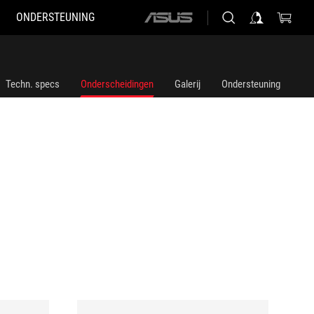
ONDERSTEUNING
ASUS
home
logo
Techn. specs
Onderscheidingen
Galerij
Ondersteuning