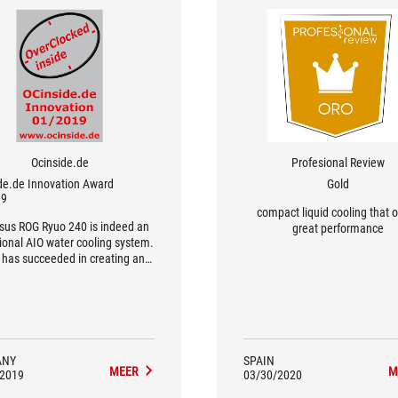
Ocinside.de
Profesional Review
de.de Innovation Award
Gold
19
compact liquid cooling that o
sus ROG Ryuo 240 is indeed an
great performance
ional AIO water cooling system.
 has succeeded in creating an
utely unique selling point with
LED display, with which a new
el of individualisation can be
achieved.
ANY
SPAIN
MEER
M
/2019
03/30/2020