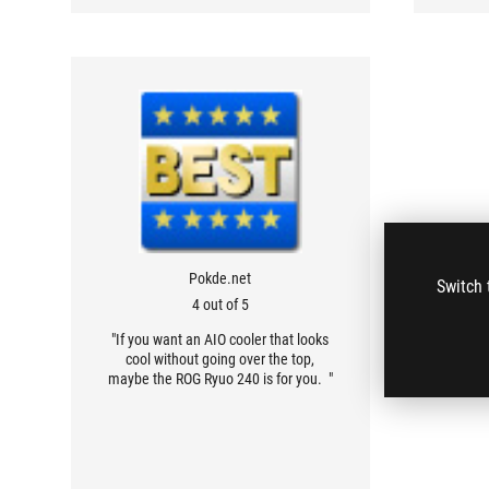
Pokde.net
Switch 
4 out of 5
"If you want an AIO cooler that looks
cool without going over the top,
maybe the ROG Ryuo 240 is for you. "