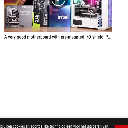
play
A very good motherboard with pre-mounted I/O shield, PCIe 5.0 slot.
iken cookies en soortgelijke technologieën voor het uitvoeren van