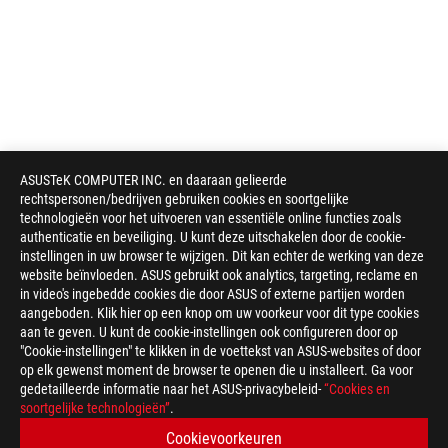
ASUSTeK COMPUTER INC. en daaraan gelieerde
rechtspersonen/bedrijven gebruiken cookies en soortgelijke
technologieën voor het uitvoeren van essentiële online functies zoals
authenticatie en beveiliging. U kunt deze uitschakelen door de cookie-
instellingen in uw browser te wijzigen. Dit kan echter de werking van deze
website beïnvloeden. ASUS gebruikt ook analytics, targeting, reclame en
in video's ingebedde cookies die door ASUS of externe partijen worden
aangeboden. Klik hier op een knop om uw voorkeur voor dit type cookies
aan te geven. U kunt de cookie-instellingen ook configureren door op
"Cookie-instellingen" te klikken in de voettekst van ASUS-websites of door
op elk gewenst moment de browser te openen die u installeert. Ga voor
gedetailleerde informatie naar het ASUS-privacybeleid-
“Cookies en
soortgelijke technologieën”
.
ASUS
voettekst
>
GAMING TOETSENBORDEN
>
COMPACT
Cookievoorkeuren