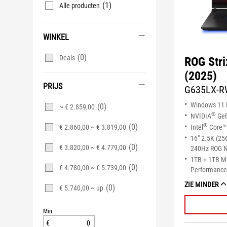
(1)
Alle producten
WINKEL
(0)
Deals
ROG Str
(2025)
PRIJS
G635LX-
Windows 11
(0)
~ € 2.859,00
®
NVIDIA
GeF
(0)
®
€ 2.860,00 ~ € 3.819,00
Intel
Core™ 
16" 2.5K (25
(0)
€ 3.820,00 ~ € 4.779,00
240Hz ROG N
1TB + 1TB 
(0)
€ 4.780,00 ~ € 5.739,00
Performance 
ZIE MINDER
(0)
€ 5.740,00 ~ up
Min
€