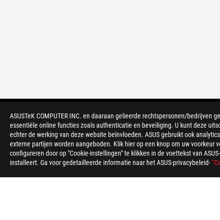
ASUS
voettekst
ASUSTeK COMPUTER INC. en daaraan gelieerde rechtspersonen/bedrijven gebru
>
GAMING LAPTOPS
>
LAPTOPS FILTER
essentiële online functies zoals authenticatie en beveiliging. U kunt deze uits
echter de werking van deze website beïnvloeden. ASUS gebruikt ook analytics,
externe partijen worden aangeboden. Klik hier op een knop om uw voorkeur voo
ONDERSTEUNDE BETAALMETHODE
configureren door op "Cookie-instellingen" te klikken in de voettekst van AS
installeert. Ga voor gedetailleerde informatie naar het ASUS-privacybeleid-
“Co
OVER ROG
HOME
NEWSROOM