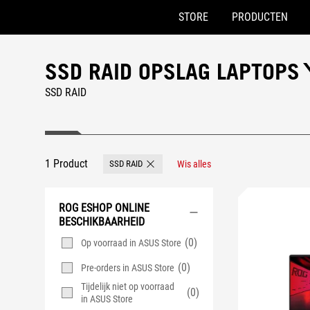
STORE
PRODUCTEN
Accessibility links
Skip to content
Accessibility Help
Skip to Menu
ASUS voettekst
SSD RAID OPSLAG LAPTOPS
SSD RAID
1 Product
SSD RAID
Wis alles
Remove SSD RAID
ROG ESHOP ONLINE
BESCHIKBAARHEID
(0)
Op voorraad in ASUS Store
(0)
Pre-orders in ASUS Store
Tijdelijk niet op voorraad
(0)
in ASUS Store