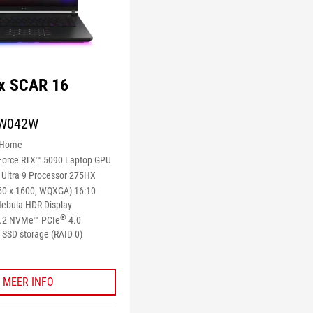
ix SCAR 16
RW042W
 Home
orce RTX™ 5090 Laptop GPU
Ultra 9 Processor 275HX
60 x 1600, WQXGA) 16:10
ebula HDR Display
®
M.2 NVMe™ PCIe
4.0
SSD storage (RAID 0)
MEER INFO