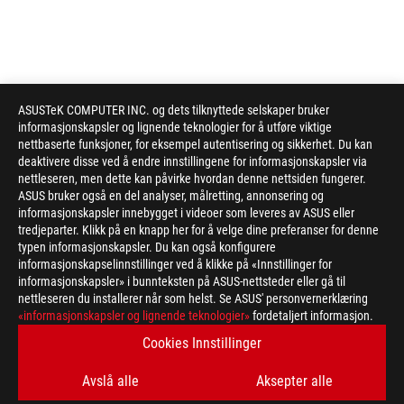
ASUSTeK COMPUTER INC. og dets tilknyttede selskaper bruker
informasjonskapsler og lignende teknologier for å utføre viktige
nettbaserte funksjoner, for eksempel autentisering og sikkerhet. Du kan
deaktivere disse ved å endre innstillingene for informasjonskapsler via
nettleseren, men dette kan påvirke hvordan denne nettsiden fungerer.
ASUS bruker også en del analyser, målretting, annonsering og
informasjonskapsler innebygget i videoer som leveres av ASUS eller
tredjeparter. Klikk på en knapp her for å velge dine preferanser for denne
typen informasjonskapsler. Du kan også konfigurere
informasjonskapselinnstillinger ved å klikke på «Innstillinger for
informasjonskapsler» i bunnteksten på ASUS-nettsteder eller gå til
nettleseren du installerer når som helst. Se ASUS' personvernerklæring
ASUS
«informasjonskapsler og lignende teknologier»
fordetaljert informasjon.
Footer
>
GAMING COOLING
>
ROG STRIX LC
Cookies Innstillinger
>
ROG STRIX LC 360 RGB WHITE EDITION
GALLERY
Avslå alle
Aksepter alle