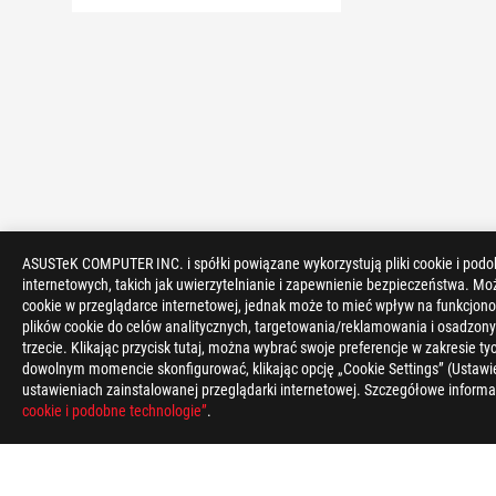
ASUSTeK COMPUTER INC. i spółki powiązane wykorzystują pliki cookie i podo
ASUS
internetowych, takich jak uwierzytelnianie i zapewnienie bezpieczeństwa. Mo
Footer
cookie w przeglądarce internetowej, jednak może to mieć wpływ na funkcjono
>
GAMING KOMPUTERY STACJONARNE
>
KOMPUTERY 
plików cookie do celów analitycznych, targetowania/reklamowania i osadzony
trzecie. Klikając przycisk tutaj, można wybrać swoje preferencje w zakresie 
dowolnym momencie skonfigurować, klikając opcję „Cookie Settings” (Ustawie
OBSŁUGIWANE TYPY PŁATNOŚCI
ustawieniach zainstalowanej przeglądarki internetowej. Szczegółowe informa
cookie i podobne technologie”
.
O FIRMIE ROG
STRONA GŁÓWNA
NEWSROOM