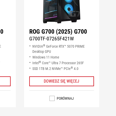
00
ROG G700 (2025) G700
G700TF-07265F421W
®
E
NVIDIA
GeForce RTX™ 5070 PRIME
Desktop GPU
Windows 11 Home
®
F
Intel
Core™ Ultra 7 Processor 265F
®
SSD 1TB M.2 NVMe™ PCIe
4.0
DOWIEDZ SIĘ WIĘCEJ
PORÓWNAJ