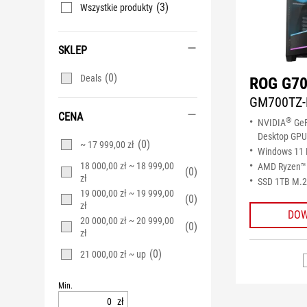
(3)
Wszystkie produkty
SKLEP
(0)
Deals
ROG G70
GM700TZ-
CENA
®
NVIDIA
GeF
Desktop GPU
(0)
~ 17 999,00 zł
Windows 11
18 000,00 zł ~ 18 999,00
AMD Ryzen™ 
(0)
zł
SSD 1TB M.
19 000,00 zł ~ 19 999,00
(0)
zł
DOW
20 000,00 zł ~ 20 999,00
(0)
zł
(0)
21 000,00 zł ~ up
Min.
zł