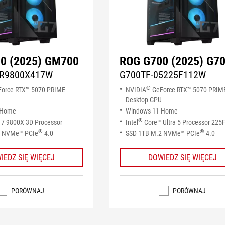
0 (2025) GM700
ROG G700 (2025) G7
R9800X417W
G700TF-05225F112W
®
orce RTX™ 5070 PRIME
NVIDIA
GeForce RTX™ 5070 PRIM
Desktop GPU
 Home
Windows 11 Home
®
7 9800X 3D Processor
Intel
Core™ Ultra 5 Processor 225
®
®
2 NVMe™ PCIe
4.0
SSD 1TB M.2 NVMe™ PCIe
4.0
IEDZ SIĘ WIĘCEJ
DOWIEDZ SIĘ WIĘCEJ
PORÓWNAJ
PORÓWNAJ