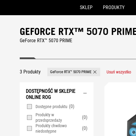
SKLEP
PRODUKTY
Accessibility links
Skip to content
Accessibility Help
Skip to Menu
ASUS Footer
GEFORCE RTX™ 5070 PRIM
GeForce RTX™ 5070 PRIME
3 Produkty
GeForce RTX™ 5070 PRIME
Usuń wszystko
Remove GeForce RTX™ 50
DOSTĘPNOŚĆ W SKLEPIE
ONLINE ROG
(0)
Dostępne produktu
Produkty w
(0)
przedsprzedaży
Produkty chwilowo
(0)
niedostępne