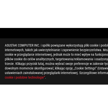
ASUSTeK COMPUTER INC. i spółki powiązane wykorzystują pliki cookie i podo
internetowych, takich jak uwierzytelnianie i zapewnienie bezpieczeństwa. Mo
cookie w przeglądarce internetowej, jednak może to mieć wpływ na funkcjono
plików cookie do celów analitycznych, targetowania/reklamowania i osadzony
trzecie. Klikając przycisk tutaj, można wybrać swoje preferencje w zakresie 
dowolnym momencie skonfigurować, klikając opcję „Cookie Settings” (Ustawie
ustawieniach zainstalowanej przeglądarki internetowej. Szczegółowe informa
Disclaimer
Standardowe środowisko testowe ASUS dotyczące żywotności bat
cookie i podobne technologie”
.
aplikacji.
Odtwarzanie wideo: Testowanie odbywa się przy wyłączonym Wi
baterii, głośność systemu na 67% i wideo na pełnym ekranie w 
Przeglądanie sieci: Testowanie odbywa się za pomocą Wi-Fi/Bl
korzystania z witryny Weblooper Top50 w Google Chrome do o
Czynniki wpływające na żywotność baterii obejmują konfigurację
W przypadku korzystania z odpowiedniego adaptera ASUS/ROG d