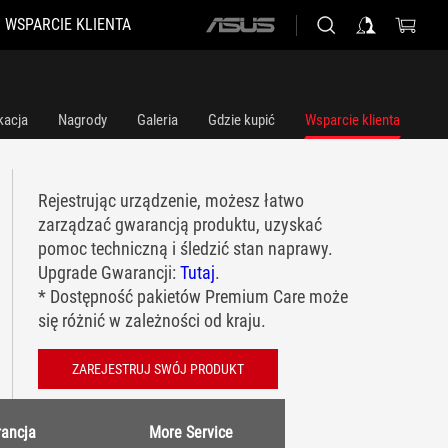
WSPARCIE KLIENTA
ASUS
home
logo
kacja
Nagrody
Galeria
Gdzie kupić
Wsparcie klienta
Rejestrując urządzenie, możesz łatwo
zarządzać gwarancją produktu, uzyskać
pomoc techniczną i śledzić stan naprawy.
Upgrade Gwarancji:
Tutaj
.
* Dostępność pakietów Premium Care może
się różnić w zależności od kraju.
ZAREJESTRUJ SWÓJ PRODUKT
ancja
More Service