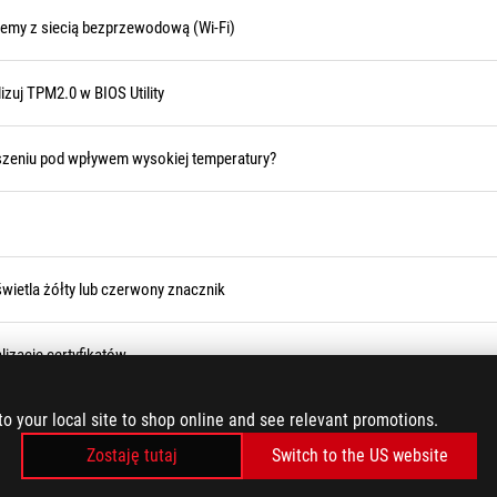
emy z siecią bezprzewodową (Wi-Fi)
izuj TPM2.0 w BIOS Utility
szeniu pod wpływem wysokiej temperatury?
ietla żółty lub czerwony znacznik
lizacje certyfikatów
to your local site to shop online and see relevant promotions.
ZAŁADUJ WIĘCEJ
Zostaję tutaj
Switch to the US website