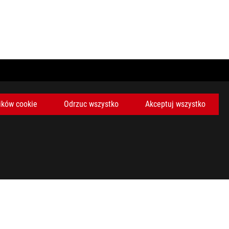
ików cookie
Odrzuc wszystko
Akceptuj wszystko
a o jasności 150 nitów, wyłączone oświetlenie i inne ustawienia
ważony, tryb zasilania paska zadań ustawiony na Oszczędzanie
ny, trybu zasilania paska zadań ustawionego na lepszą baterię i
aterii zmniejsza się wraz z liczbą cykli i wiekiem.
polecenie „wyłącz”), obowiązują czasy szybkiego ładowania. W