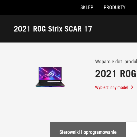
SKLEP
PRODUKTY
Accessibility links
Skip to content
Accessibility Help
Skip to Menu
ASUS Footer
2021 ROG Strix SCAR 17
-
Wsparcie
klienta
Wsparcie dot. produ
2021 ROG 
Wybierz inny model
Sterowniki i oprogramowanie