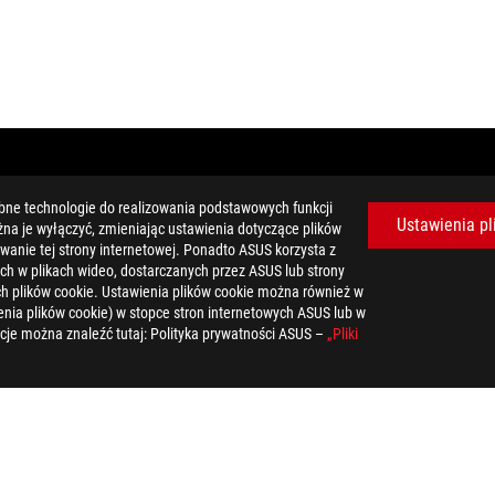
bne technologie do realizowania podstawowych funkcji
Ustawienia pl
żna je wyłączyć, zmieniając ustawienia dotyczące plików
wanie tej strony internetowej. Ponadto ASUS korzysta z
ch w plikach wideo, dostarczanych przez ASUS lub strony
tych plików cookie. Ustawienia plików cookie można również w
nia plików cookie) w stopce stron internetowych ASUS lub w
cje można znaleźć tutaj: Polityka prywatności ASUS –
„Pliki
erii jest następujące: system operacyjny Windows, moduł wyświetlacz
-Fi/Bluetooth, plan zasilania systemu Windows ustawiony na zrówno
rozdzielczości 1080p
uetooth, planu zasilania systemu Windows ustawionego na zrównoważo
dtwarzania wideo z czasem odświeżania 10 sekund.
 laptopa, ustawienia zasilania i sposób jego użytkowania. Pojemność b
ołączonego do wybranego modelu, a system jest wyłączony (poprzez 