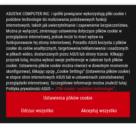
ASUSTeK COMPUTER INC. i spółki powiązane wykorzystują pliki cookie i
podobne technologie do realizowania podstawowych funkcji
internetowych, takich jak uwierzytelnianie i zapewnienie bezpieczeństwa.
Można je wyłączyć, zmieniając ustawienia dotyczące plików cookie w
przeglądarce internetowej, jednak może to mieć wpływ na
funkcjonowanie tej strony internetowej. Ponadto ASUS korzysta z plików
cookie do celów analitycznych, targetowania/reklamowania i osadzonych
w plikach wideo, dostarczanych przez ASUS lub strony trzecie. Klikając
przycisk tutaj, można wybrać swoje preferencje w zakresie tych plików
cookie. Ustawienia plików cookie można również w dowolnym momencie
skonfigurować, klikając opcję „Cookie Settings” (Ustawienia plików cookie)
w stopce stron internetowych ASUS lub w ustawieniach zainstalowanej
przeglądarki internetowej. Szczegółowe informacje można znaleźć tutaj:
Disclaimer
Produkty certyfikowane przez kanadyjską Federalną Komisję Ł
Polityka prywatności ASUS –
„Pliki cookie i podobne technologie”
.
Zjednoczonych i w Kanadzie. Zapraszamy do odwiedzenia stron
Ustawienia plików cookie
dostępności produktów.
Wszystkie specyfikacje mogą ulec zmianie bez wcześniejszego
dokładnych ofert. Produkty mogą nie być dostępne na wszystki
Odrzuc wszystko
Akceptuj wszystko
Specyfikacja i funkcje różnią się w zależności od modelu, a ws
stronach specyfikacji.
Kolory i dołączone oprogramowanie mogą ulec zmianie bez wc
Wymienione nazwy marek i produktów są znakami towarowymi 