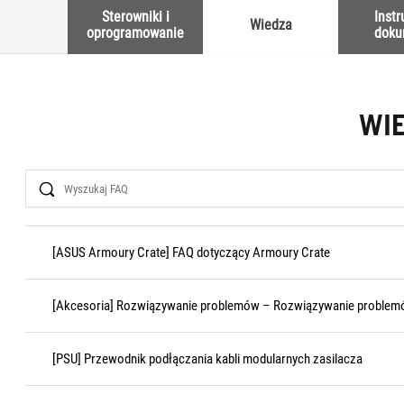
Sterowniki i
Instr
Wiedza
oprogramowanie
doku
WI
Search
[ASUS Armoury Crate] FAQ dotyczący Armoury Crate
[Akcesoria] Rozwiązywanie problemów – Rozwiązywanie problemó
[PSU] Przewodnik podłączania kabli modularnych zasilacza