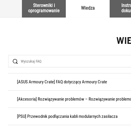
Sterowniki i
Instr
Wiedza
oprogramowanie
doku
WI
Search
[ASUS Armoury Crate] FAQ dotyczący Armoury Crate
[Akcesoria] Rozwiązywanie problemów – Rozwiązywanie problemó
[PSU] Przewodnik podłączania kabli modularnych zasilacza