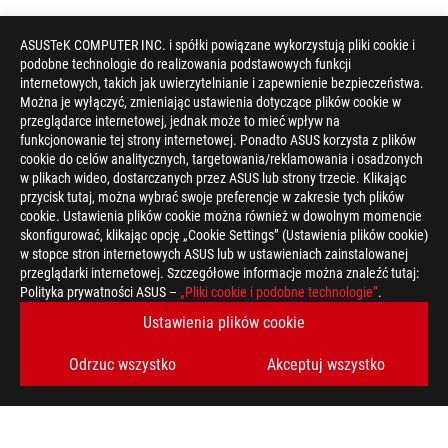
ASUSTeK COMPUTER INC. i spółki powiązane wykorzystują pliki cookie i
podobne technologie do realizowania podstawowych funkcji
internetowych, takich jak uwierzytelnianie i zapewnienie bezpieczeństwa.
Można je wyłączyć, zmieniając ustawienia dotyczące plików cookie w
przeglądarce internetowej, jednak może to mieć wpływ na
funkcjonowanie tej strony internetowej. Ponadto ASUS korzysta z plików
cookie do celów analitycznych, targetowania/reklamowania i osadzonych
w plikach wideo, dostarczanych przez ASUS lub strony trzecie. Klikając
przycisk tutaj, można wybrać swoje preferencje w zakresie tych plików
cookie. Ustawienia plików cookie można również w dowolnym momencie
skonfigurować, klikając opcję „Cookie Settings” (Ustawienia plików cookie)
w stopce stron internetowych ASUS lub w ustawieniach zainstalowanej
przeglądarki internetowej. Szczegółowe informacje można znaleźć tutaj:
Disclaimer
Produkty certyfikowane przez kanadyjską Federalną Komisję Ł
Polityka prywatności ASUS –
„Pliki cookie i podobne technologie”
.
Zjednoczonych i w Kanadzie. Zapraszamy do odwiedzenia stron
Ustawienia plików cookie
dostępności produktów.
Wszystkie specyfikacje mogą ulec zmianie bez wcześniejszego
dokładnych ofert. Produkty mogą nie być dostępne na wszystki
Odrzuc wszystko
Akceptuj wszystko
Specyfikacja i funkcje różnią się w zależności od modelu, a ws
stronach specyfikacji.
Kolory i dołączone oprogramowanie mogą ulec zmianie bez wc
Wymienione nazwy marek i produktów są znakami towarowymi 