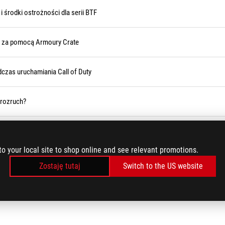
i środki ostrożności dla serii BTF
y za pomocą Armoury Crate
dczas uruchamiania Call of Duty
 rozruch?
85)
to your local site to shop online and see relevant promotions.
dzenia i standardowego szyfrowania BitLocker
Zostaję tutaj
Switch to the US website
ZAŁADUJ WIĘCEJ