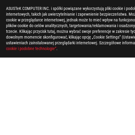
ASUSTeK COMPUTER INC. i spółki powiązane wykorzystują pliki cookie i podo
internetowych, takich jak uwierzytelnianie i zapewnienie bezpieczeństwa. Mo
cookie w przeglądarce internetowej, jednak może to mieć wpływ na funkcjono
plików cookie do celów analitycznych, targetowania/reklamowania i osadzony
trzecie. Klikając przycisk tutaj, można wybrać swoje preferencje w zakresie 
dowolnym momencie skonfigurować, klikając opcję „Cookie Settings” (Ustawie
ustawieniach zainstalowanej przeglądarki internetowej. Szczegółowe informa
Disclaimer
Specyfikacja i funkcje różnią się w zależności od modelu, a ws
cookie i podobne technologie”
.
*Dokładne specyfikacje i funkcje zależne od modelu. Sprawdź na
Produkty (elektronika, urządzenia elektroniczne, baterie) ni
elektronicznymi.
Wykorzystanie symbolu zastrzeżonego znaku towarowego (TM, ®)
Zjednoczonych i/lub w innych państwach/regionach.
Terminy „HDMI” oraz „ HDMI High-Definition Multimedia Interf
towarowe spółki HDMI Licensing Administrator, Inc.
Dostępność oraz funkcje WiFi 6E zależą od uwarunkowań prawny
Produkty certyfikowane przez kanadyjską Federalną Komisję Ł
ASUS Canada, gdzie znajdziesz informacje o lokalnej dostępno
Wszystkie specyfikacje mogą ulec zmianie bez wcześniejszego 
rynkach.
Specyfikacja i funkcje różnią się w zależności od modelu, a ws
Kolory i dołączone oprogramowanie mogą ulec zmianie bez wc
Wymienione nazwy marek i produktów są znakami towarowymi 