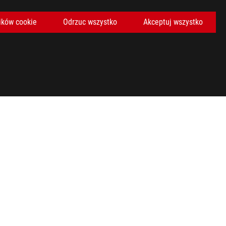
ików cookie
Odrzuc wszystko
Akceptuj wszystko
pecyfikacji.
awdź lokalne regulacje dotyczące gospodarki odpadami
 zastrzeżone znaki towarowe zarejestrowane na terenie Stanów
oraz Logo HDMI stanowią znaki towarowe lub zastrzeżone znaki
h i w Kanadzie. Zapraszamy do odwiedzenia strony ASUS USA i
adnych ofert. Produkty mogą nie być dostępne na wszystkich
pecyfikacji.