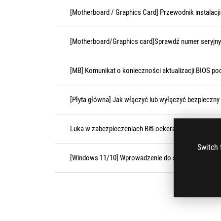
[Motherboard / Graphics Card] Przewodnik instalacji 
[Motherboard/Graphics card]Sprawdź numer seryjn
[MB] Komunikat o konieczności aktualizacji BIOS po
[Płyta główna] Jak włączyć lub wyłączyć bezpieczny
Luka w zabezpieczeniach BitLockera (CVE-2026-455
Switch 
[Windows 11/10] Wprowadzenie do szyfrowania urzą