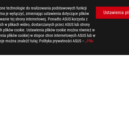
bne technologie do realizowania podstawowych funkcji
Ustawienia pl
żna je wyłączyć, zmieniając ustawienia dotyczące plików
wanie tej strony internetowej. Ponadto ASUS korzysta z
ch w plikach wideo, dostarczanych przez ASUS lub strony
tych plików cookie. Ustawienia plików cookie można również w
nia plików cookie) w stopce stron internetowych ASUS lub w
cje można znaleźć tutaj: Polityka prywatności ASUS –
„Pliki
zelkie ilustracje są poglądowe. Szczegóły można znaleźć na stronach s
 stronie specyfikacji.
e powinny być utylizowane razem z innymi odpadami komunalnymi. Spr
 na stronie oznacza, że teksty, znaki towarowe, logotypy, stanowią
ace ”, charakterystyczny kształt produktów HDMI (HDMI trade dress) 
ch oraz współistnienia z 5 GHz WiFi.
ączności i Przemysłu będą rozpowszechniane w Stanach Zjednoczonyc
ści produktów.
powiadomienia. Prosimy o kontakt z dostawcą w celu uzyskania dokł
zelkie ilustracje są poglądowe. Szczegóły można znaleźć na stronach s
ześniejszego powiadomienia.
poszczególnych firm.