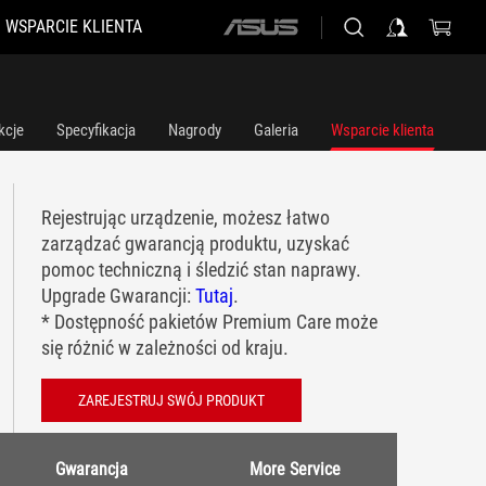
WSPARCIE KLIENTA
ASUS
home
logo
kcje
Specyfikacja
Nagrody
Galeria
Wsparcie klienta
Rejestrując urządzenie, możesz łatwo
zarządzać gwarancją produktu, uzyskać
pomoc techniczną i śledzić stan naprawy.
Upgrade Gwarancji:
Tutaj
.
* Dostępność pakietów Premium Care może
się różnić w zależności od kraju.
ZAREJESTRUJ SWÓJ PRODUKT
Gwarancja
More Service