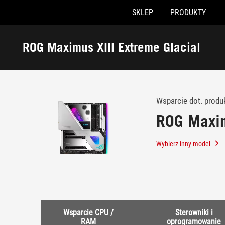
SKLEP
PRODUKTY
Accessibility links
Skip to content
Accessibility Help
Skip to Menu
ASUS Footer
ROG Maximus XIII Extreme Glacial
-
Wsparcie
klienta
Wsparcie dot. produ
ROG Maxim
Wybierz inny model
Wsparcie CPU /
Sterowniki i
RAM
oprogramowanie