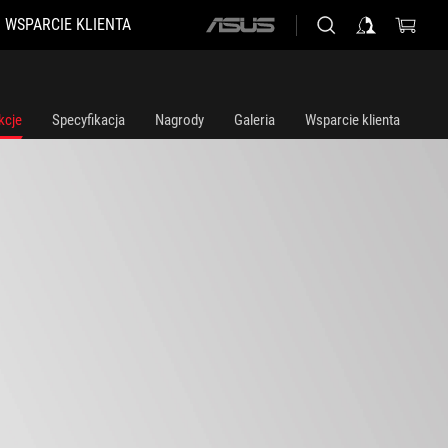
WSPARCIE KLIENTA
ASUS
home
logo
kcje
Specyfikacja
Nagrody
Galeria
Wsparcie klienta