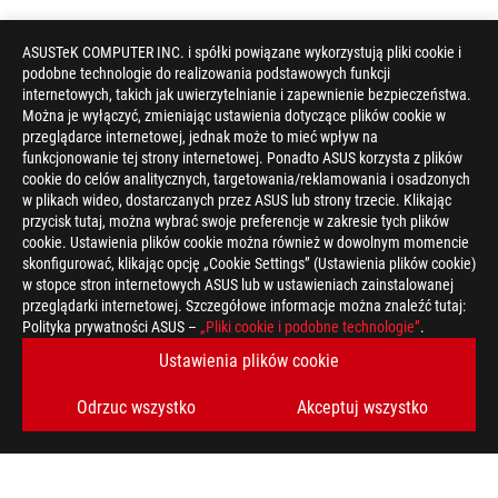
ASUSTeK COMPUTER INC. i spółki powiązane wykorzystują pliki cookie i
podobne technologie do realizowania podstawowych funkcji
internetowych, takich jak uwierzytelnianie i zapewnienie bezpieczeństwa.
Można je wyłączyć, zmieniając ustawienia dotyczące plików cookie w
przeglądarce internetowej, jednak może to mieć wpływ na
funkcjonowanie tej strony internetowej. Ponadto ASUS korzysta z plików
cookie do celów analitycznych, targetowania/reklamowania i osadzonych
w plikach wideo, dostarczanych przez ASUS lub strony trzecie. Klikając
przycisk tutaj, można wybrać swoje preferencje w zakresie tych plików
cookie. Ustawienia plików cookie można również w dowolnym momencie
skonfigurować, klikając opcję „Cookie Settings” (Ustawienia plików cookie)
w stopce stron internetowych ASUS lub w ustawieniach zainstalowanej
przeglądarki internetowej. Szczegółowe informacje można znaleźć tutaj:
ASUS
Polityka prywatności ASUS –
„Pliki cookie i podobne technologie”
.
Footer
>
GAMING PŁYTY GŁÓWNE
>
PŁYTY GŁÓWNE FILTER
Ustawienia plików cookie
>
ROG STRIX X570-E GAMING
GALLERY
Odrzuc wszystko
Akceptuj wszystko
UZYSKAJ NAJNOWSZE OFERTY I WIĘCEJ
ZAREJESTRUJ