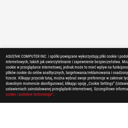
ASUSTeK COMPUTER INC. i spółki powiązane wykorzystują pliki cookie i podo
ASUS
internetowych, takich jak uwierzytelnianie i zapewnienie bezpieczeństwa. Mo
Footer
cookie w przeglądarce internetowej, jednak może to mieć wpływ na funkcjono
>
GAMING SMARTFONY FILTER
plików cookie do celów analitycznych, targetowania/reklamowania i osadzony
trzecie. Klikając przycisk tutaj, można wybrać swoje preferencje w zakresie 
dowolnym momencie skonfigurować, klikając opcję „Cookie Settings” (Ustawie
OBSŁUGIWANE TYPY PŁATNOŚCI
ustawieniach zainstalowanej przeglądarki internetowej. Szczegółowe informa
cookie i podobne technologie”
.
O FIRMIE ROG
STRONA GŁÓWNA
NEWSROOM