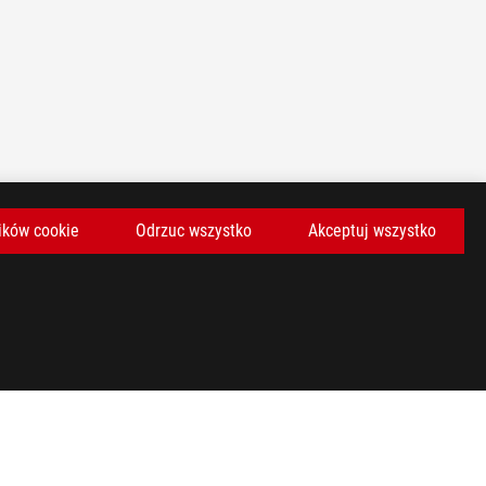
ików cookie
Odrzuc wszystko
Akceptuj wszystko
KAJ NAJNOWSZE OFERTY I WIĘCEJ
ZAREJESTRUJ SIĘ
facebook
twitter