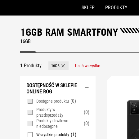
SKLEP
PRODUKTY
Accessibility links
Skip to content
Accessibility Help
Skip to Menu
ASUS Footer
16GB RAM SMARTFONY
16GB
1 Produkty
16GB
Usuń wszystko
Remove 16GB
DOSTĘPNOŚĆ W SKLEPIE
ONLINE ROG
(0)
Dostępne produktu
Produkty w
(0)
przedsprzedaży
Produkty chwilowo
(0)
niedostępne
(1)
Wszystkie produkty