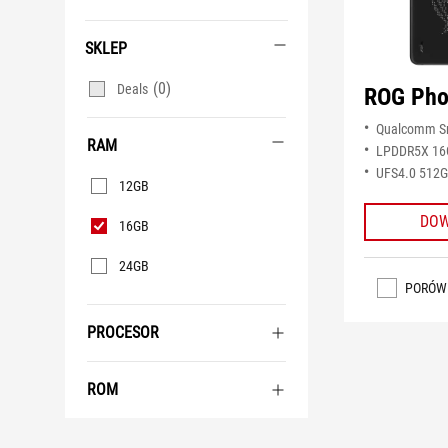
SKLEP
(0)
Deals
ROG Pho
Qualcomm Sn
RAM
LPDDR5X 16
RAM
UFS4.0 512
12GB
DOW
16GB
24GB
PORÓW
PROCESOR
ROM