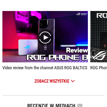
play
Video review from the channel ASUS ROG BALTICS
ROG Phone
ZOBACZ WSZYSTKIE
RECENZJE W MEDIACH
(20)