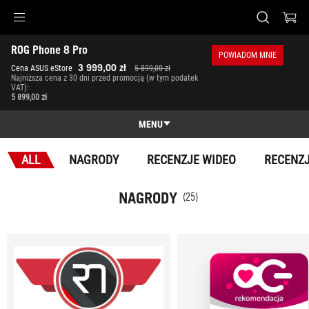
Accessibility links
ROG Phone 8 Pro
Skip to content
Accessibility Help
Skip to Menu
ASUS Footer
POWIADOM MNIE
-
3 999,00 zł
Cena ASUS eStore
5 899,00 zł
Nagrody
Najniższa cena z 30 dni przed promocją (w tym podatek
VAT):
5 899,00 zł
MENU
Funkcje
ALL
NAGRODY
RECENZJE WIDEO
RECENZJ
Funkcje
Specyfikacja
NAGRODY
(25)
Nagrody
Galeria
Gdzie kupić
Wsparcie klienta