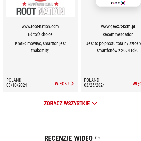
www.root-nation.com
www.geex.x-kom.pl
Editor's choice
Recommendation
Krótko mówiąc, smartfon jest
Jest to po prostu totalny sztos
znakomity.
smartfonów z 2024 roku.
POLAND
POLAND
WIĘCEJ
WIĘ
03/10/2024
02/26/2024
ZOBACZ WSZYSTKIE
RECENZJE WIDEO
(9)