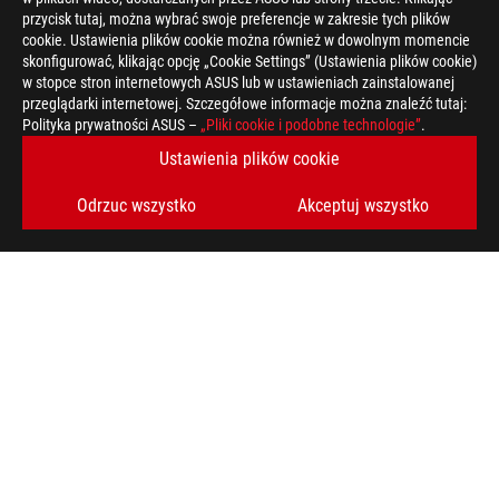
przycisk tutaj, można wybrać swoje preferencje w zakresie tych plików
cookie. Ustawienia plików cookie można również w dowolnym momencie
skonfigurować, klikając opcję „Cookie Settings” (Ustawienia plików cookie)
w stopce stron internetowych ASUS lub w ustawieniach zainstalowanej
przeglądarki internetowej. Szczegółowe informacje można znaleźć tutaj:
Polityka prywatności ASUS –
„Pliki cookie i podobne technologie”
.
Ustawienia plików cookie
Odrzuc wszystko
Akceptuj wszystko
ASUS
Footer
>
GAMING SMARTFONY
>
ROG PHONE 8 PRO
AWARD
OBSŁUGIWANE TYPY PŁATNOŚCI