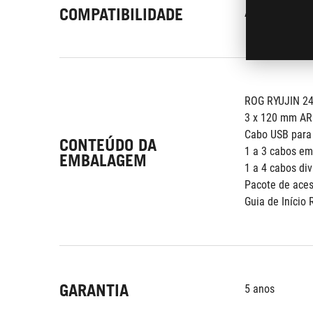
COMPATIBILIDADE
AMD: AM5, AM4
ROG RYUJIN 240
3 x 120 mm AR
Cabo USB para 
CONTEÚDO DA
1 a 3 cabos em
EMBALAGEM
1 a 4 cabos di
Pacote de aces
Guia de Início 
GARANTIA
5 anos