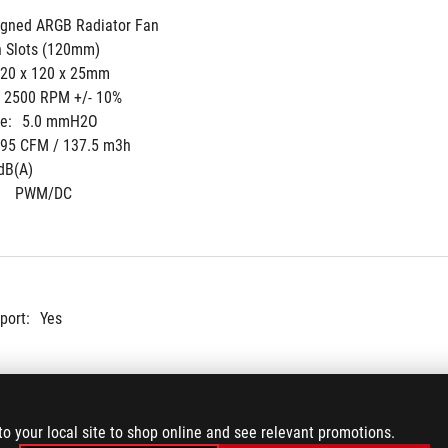
gned ARGB Radiator Fan
n Slots (120mm)
20 x 120 x 25mm
- 2500 RPM +/- 10%
e:
5.0 mmH2O
.95 CFM / 137.5 m3h
dB(A) 
 
PWM/DC
port:
Yes
to your local site to shop online and see relevant promotions.