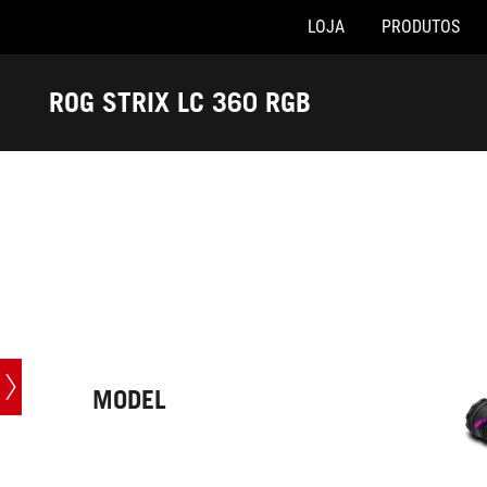
LOJA
PRODUTOS
Accessibility links
Skip to content
Accessibility Help
Skip to Menu
Rodapé ASUS
ROG STRIX LC 360 RGB
-
Especificações
MODEL