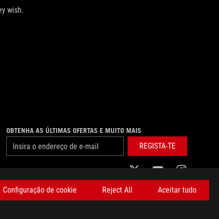
ey wish.
OBTENHA AS ÚLTIMAS OFERTAS E MUITO MAIS
REGISTA-TE
twitter
youtube
instagram
Configuração de cookie
Reject All
Aceitar tudo
NGS
ASUSTEK COMPUTER INC. TODOS OS DIREITOS RESERVADOS.