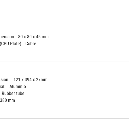
mension:
80 x 80 x 45 mm
(CPU Plate):
Cobre
sion: 
121 x 394 x 27mm
al: 
Alumínio
d Rubber tube
380 mm