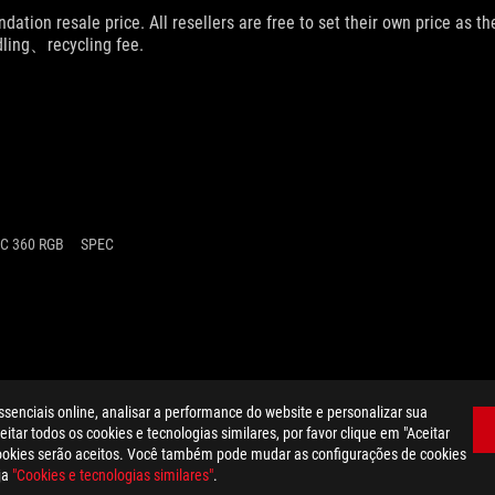
dation resale price. All resellers are free to set their own price as th
dling、recycling fee.
LC 360 RGB
SPEC
ssenciais online, analisar a performance do website e personalizar sua
itar todos os cookies e tecnologias similares, por favor clique em "Aceitar
cookies serão aceitos. Você também pode mudar as configurações de cookies
ja
"Cookies e tecnologias similares"
.
POLÍTICA DE PRIVACIDADE
TERMOS DE UTILIZAÇÃO
COOKIE SETTI