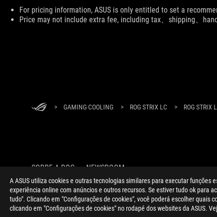
Disclaimer
For pricing information, ASUS is only entitled to set a recommen
Price may not include extra fee, including tax、shipping、han
Rodapé
ASUS
>
GAMING COOLING
>
ROG STRIX LC
>
ROG STRIX 
SOBRE A ROG
NEWSROOM
A ASUS utiliza cookies e outras tecnologias similares para executar funções e
experiência online com anúncios e outros recursos. Se estiver tudo ok para ace
tudo". Clicando em "Configurações de cookies", você poderá escolher quais 
clicando em "Configurações de cookies" no rodapé dos websites da ASUS. Ve
Portugal/Português