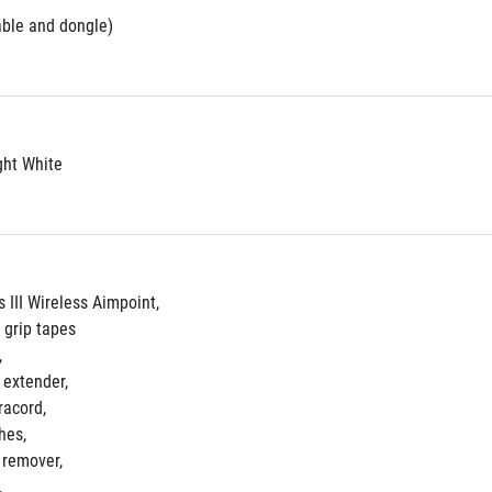
able and dongle)
ght White
 III Wireless Aimpoint, 
grip tapes
 
 extender, 
acord, 
hes, 
 remover, 
 