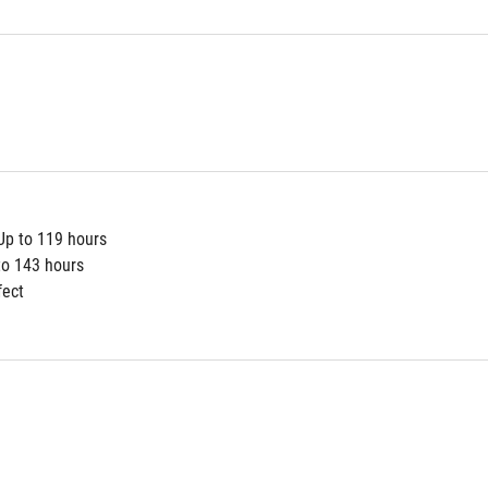
p to 119 hours
o 143 hours
fect