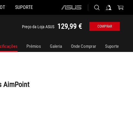
HOT
SUPORTE
ASUS
home
logo
129,99 €
Preço da Loja ASUS
COMPRAR
cificações
Prémios
Galeria
Onde Comprar
Suporte
ss AimPoint