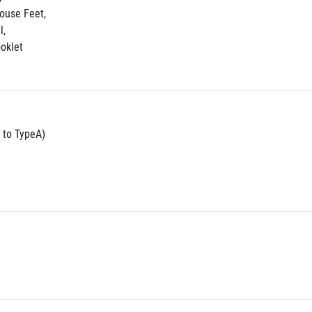
ouse Feet, 
, 
ooklet
 to TypeA)