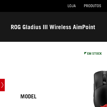
LOJA
PRODUTOS
Accessibility links
Skip to content
Accessibility Help
Skip to Menu
Rodapé ASUS
ROG Gladius III Wireless AimPoint
-
Especificações
EM STOCK
MODEL