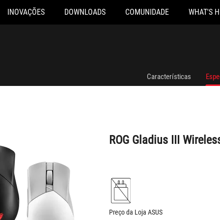
INOVAÇÕES
DOWNLOADS
COMUNIDADE
WHAT'S 
ROG Gladius III Wireless AimPoint
Características
Espe
ROG Gladius III Wirele
Preço da Loja ASUS