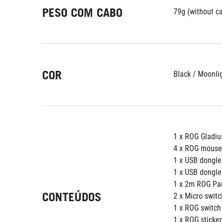
PESO COM CABO
79g (without c
COR
Black / Moonli
1 x ROG Gladius
4 x ROG mouse 
1 x USB dongle,
1 x USB dongle
1 x 2m ROG Par
CONTEÚDOS
2 x Micro switc
1 x ROG switch
1 x ROG sticker,