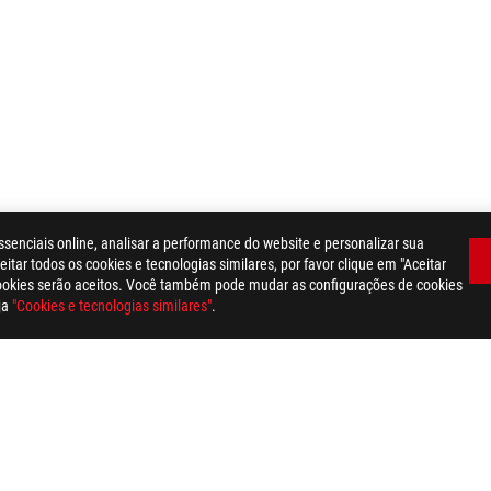
ssenciais online, analisar a performance do website e personalizar sua
itar todos os cookies e tecnologias similares, por favor clique em "Aceitar
cookies serão aceitos. Você também pode mudar as configurações de cookies
ja
"Cookies e tecnologias similares"
.
 STRIX XG258Q
AWARD