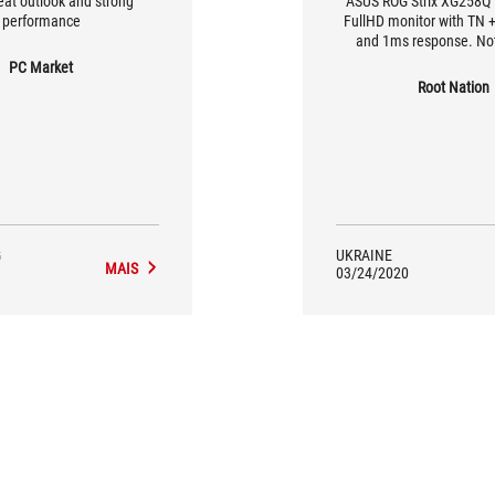
reat outlook and strong
ASUS ROG Strix XG258Q i
performance
FullHD monitor with TN +
and 1ms response. Not
option from all possi
PC Market
moderately bright and wi
Root Nation
performance for e-sp
shooters. The declared co
is 1,000: 1.
G
UKRAINE
MAIS
03/24/2020