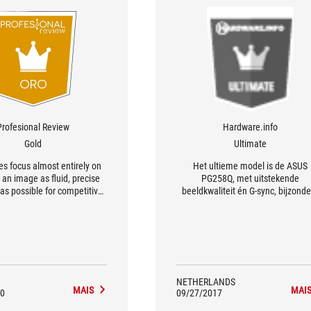
Profesional Review
Hardware.info
Gold
Ultimate
res focus almost entirely on
Het ultieme model is de ASUS
 an image as fluid, precise
PG258Q, met uitstekende
 as possible for competitive
beeldkwaliteit én G-sync, bijzond
games or Coop
vormgeving en een goede balan
tussen responstijden en overshoo
NETHERLANDS
MAIS
MAI
0
09/27/2017