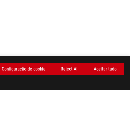
Configuração de cookie
Reject All
Aceitar tudo
OBTENHA AS ÚLTIMAS OFERTAS E MUITO MAIS