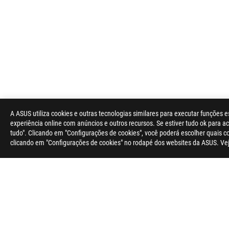
A ASUS utiliza cookies e outras tecnologias similares para executar funções e
experiência online com anúncios e outros recursos. Se estiver tudo ok para ace
tudo". Clicando em "Configurações de cookies", você poderá escolher quais 
clicando em "Configurações de cookies" no rodapé dos websites da ASUS. Ve
Rodapé
ASUS
>
GAMING MONITORES
>
MONITORES FILTER
>
ROG