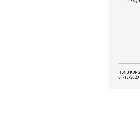
it has g
HONG KON
01/13/2020