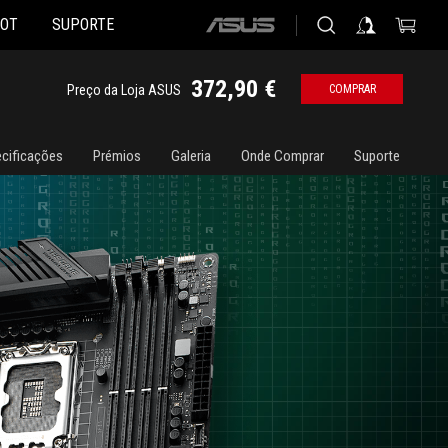
HOT
SUPORTE
ASUS
home
logo
372,90 €
Preço da Loja ASUS
COMPRAR
cificações
Prémios
Galeria
Onde Comprar
Suporte