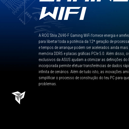
WIFI
A ROG Strix Z690-F Gaming WiFi fornece energia e arref
para libertar toda a potência da 12ª geração de process
e tempos de arranque podem ser acelerados ainda mais
memória DDR5 e placas gráficas PCIe 5.0. Além disso, os
exclusivos da ASUS ajudam a otimizar as definições do 
incorporada permite efetuar transferências de dados rá
infinita de cenários. Além de tudo isto, as inovações am
simplificar o processo de construção do teu PC para qu
problemas.