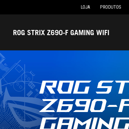
LOJA
PRODUTOS
Accessibility links
Skip to content
Accessibility Help
Skip to Menu
Rodapé ASUS
ROG STRIX Z690-F GAMING WIFI
ROG ST
Z690-
GAMIN