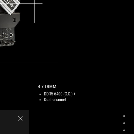
4 x DIMM
DDR5 6400 (O.C.) +
Dual-channel