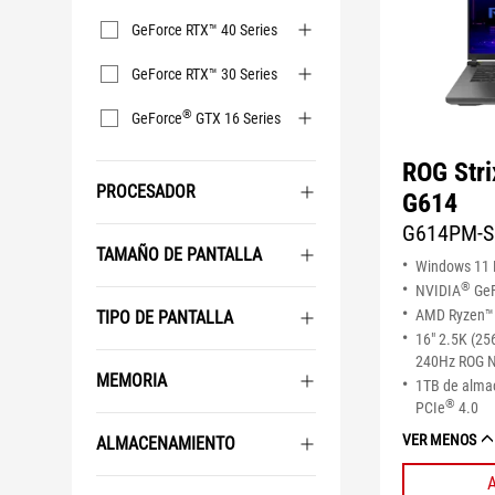
GeForce RTX™ 40 Series
GeForce RTX™ 30 Series
®
GeForce
GTX 16 Series
ROG Stri
PROCESADOR
G614
G614PM-
TAMAÑO DE PANTALLA
Windows 11
®
NVIDIA
GeF
AMD Ryzen™ 
TIPO DE PANTALLA
16" 2.5K (25
240Hz ROG N
MEMORIA
1TB de alm
®
PCIe
4.0
VER MENOS
ALMACENAMIENTO