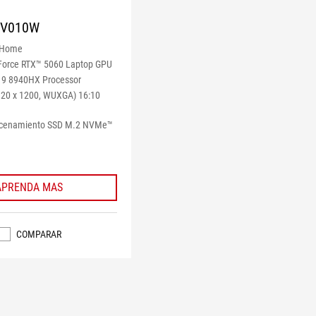
RV010W
 Home
orce RTX™ 5060 Laptop GPU
9 8940HX Processor
920 x 1200, WUXGA) 16:10
acenamiento SSD M.2 NVMe™
APRENDA MAS
COMPARAR