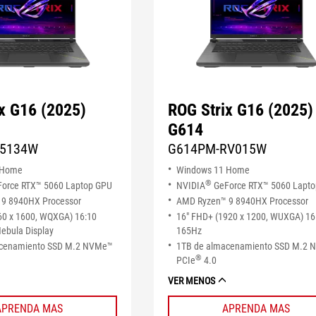
x G16 (2025)
ROG Strix G16 (2025)
G614
S5134W
G614PM-RV015W
 Home
Windows 11 Home
®
orce RTX™ 5060 Laptop GPU
NVIDIA
GeForce RTX™ 5060 Lapt
9 8940HX Processor
AMD Ryzen™ 9 8940HX Processor
60 x 1600, WQXGA) 16:10
16" FHD+ (1920 x 1200, WUXGA) 16
ebula Display
165Hz
acenamiento SSD M.2 NVMe™
1TB de almacenamiento SSD M.2
®
PCIe
4.0
VER MENOS
APRENDA MAS
APRENDA MAS