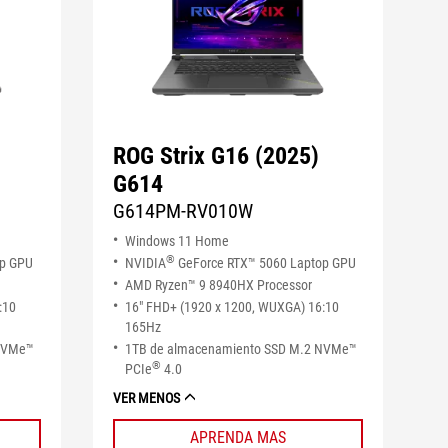
ROG Strix G16 (2025)
G614
G614PM-RV010W
Windows 11 Home
®
op GPU
NVIDIA
GeForce RTX™ 5060 Laptop GPU
AMD Ryzen™ 9 8940HX Processor
:10
16" FHD+ (1920 x 1200, WUXGA) 16:10
165Hz
 NVMe™
1TB de almacenamiento SSD M.2 NVMe™
®
PCIe
4.0
VER MENOS
APRENDA MAS