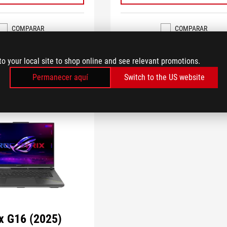
COMPARAR
COMPARAR
to your local site to shop online and see relevant promotions.
Permanecer aquí
Switch to the US website
x G16 (2025)