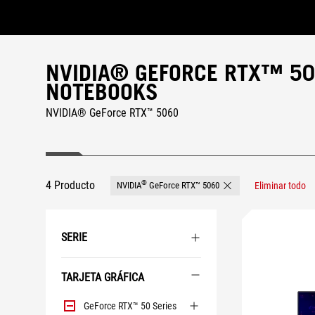
Accessibility links
Skip to content
Accessibility Help
Skip to Menu
ASUS Footer
NVIDIA® GEFORCE RTX™ 50
NOTEBOOKS
NVIDIA® GeForce RTX™ 5060
4 Producto
®
NVIDIA
GeForce RTX™ 5060
Eliminar todo
Remove NVIDIA® GeFor
SERIE
TARJETA GRÁFICA
Tarjeta
GeForce RTX™ 50 Series
Gráfica