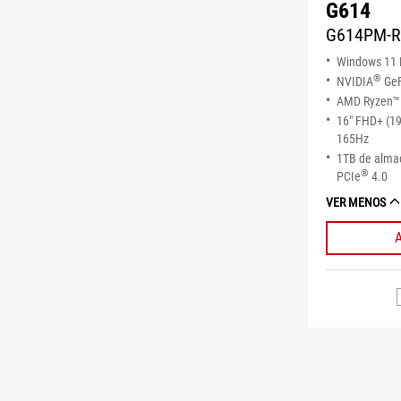
G614
G614PM-
Windows 11
®
NVIDIA
GeF
AMD Ryzen™ 
16" FHD+ (1
165Hz
1TB de alm
®
PCIe
4.0
VER MENOS