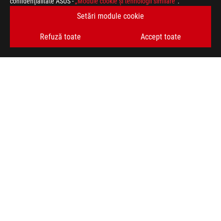
confidenţialitate ASUS -
„Module cookie şi tehnologii similare”
.
Setări module cookie
Refuză toate
Accept toate
ASUS
Footer
>
JOCURI COOLERE
>
ROG RYUO
>
ROG RYUO III 240 ARGB WHITE EDITION
AWARD
TIPURI DE PLATĂ ACCEPTATE
OBȚINEȚI CELE MAI RECENTE OFERTE ȘI MULTE ALTELE
ABONARE
ACASĂ