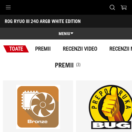
Accessibility links
ROG RYUO III 240 ARGB WHITE EDITION
Skip to content
Accessibility Help
Skip to Menu
ASUS Footer
-
Premii
MENIU
Caracteristici
TOATE
PREMII
RECENZII VIDEO
RECENZII 
Caracteristici
Specificatii
PREMII
(3)
Premii
Galerie
Suport