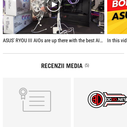
play
ASUS' RYOU III AIOs are up there with the best AIOs that we have ever tested
In this video, thanks to Asus, I'm going to introduce yo
RECENZII MEDIA
(5)