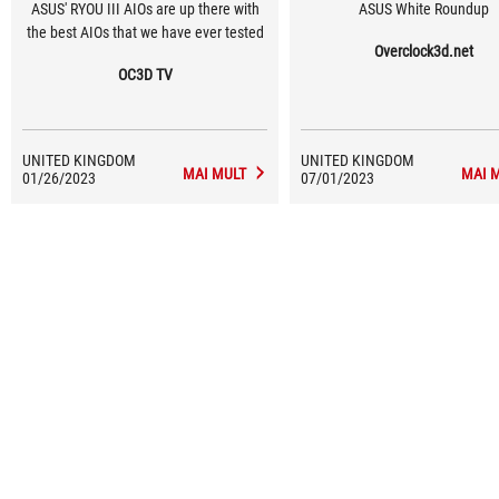
ASUS' RYOU III AIOs are up there with
ASUS White Roundup
the best AIOs that we have ever tested
Overclock3d.net
OC3D TV
UNITED KINGDOM
UNITED KINGDOM
MAI MULT
MAI 
01/26/2023
07/01/2023