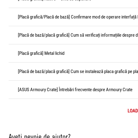
[Placă grafică/Placă de bază] Confirmare mod de operare interfață 
[Placă de bază/placă grafică] Cum să verificați informațiile despre 
[Placă grafică] Metal lichid
[Placă de bază/placă grafică] Cum se instalează placa grafică pe pl
[ASUS Armoury Crate] Întrebări frecvente despre Armoury Crate
LOAD
Aveți nevoie de ajutor?