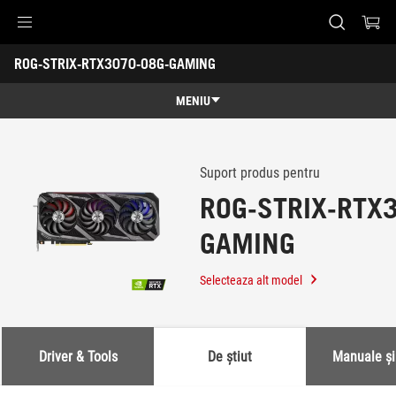
Accessibility links
ROG-STRIX-RTX3070-O8G-GAMING
Skip to content
Accessibility Help
Skip to Menu
ASUS Footer
-
Suport
MENIU
Caracteristici
Caracteristici
Specificatii
Suport produs pentru
ROG-STRIX-RTX
Premii
GAMING
Galerie
Suport
Selecteaza alt model
Driver & Tools
De știut
Manuale ș