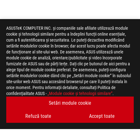
ASUSTeK COMPUTER INC. și companiile sale afiliate utilizează module
cookie și tehnologii similare pentru a îndeplini funcții online esențiale,
cum a fi autentificarea și securitatea. Le puteți dezactiva modificând
setările modulelor cookie în browser, dar acest lucru poate afecta modul
de funcționare al site-ului web. De asemenea, ASUS utilizează unele
module cookie de analiză, orientare/publicitate și video încorporate
furnizate de ASUS sau de părți terțe. Dați clic pe butonul de aici pentru a
alege tipul de module cookie preferat. De asemenea, puteți configura
setările modulelor cookie dând clic pe „Setări module cookie” în subsolul
site-urilor web ASUS sau accesând browserul pe care îl puteți instala în
orice moment. Pentru informaţii detaliate, consultați Politica de
confidenţialitate ASUS -
„Module cookie şi tehnologii similare”
.
Setări module cookie
Declaratie
Termenii HDMI, HDMI High-Definition Multimedia Interface, Im
de
mărci comerciale înregistrate ale HDMI Licensing Administrator,
Refuză toate
Accept toate
nevinovatie
Produsele certificate de către Comisia Federală a Comunicațiilor 
Canada. Vă rugăm vizitați site-urile ASUS USA și ASUS Canada p
local.
Produsele certificate de către Comisia Federală a Comunicațiilor 