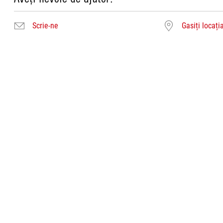
Scrie-ne
Gasiți locați