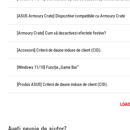
[ASUS Armoury Crate] Dispozitive compatibile cu Armoury Crate
[Armoury Crate] Cum să dezactivezi efectele festive?
[Accesorii] Criterii de daune induse de client (CID).
[Windows 11/10] Funcția „Game Bar”
[Produs ASUS] Criterii de daune induse de client (CID).
LOAD
Aveți nevoie de ajutor?