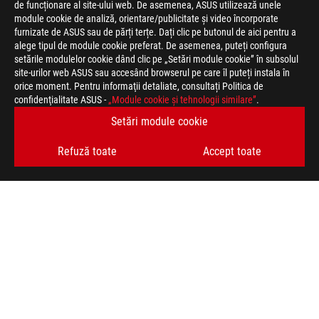
de funcționare al site-ului web. De asemenea, ASUS utilizează unele
module cookie de analiză, orientare/publicitate și video încorporate
furnizate de ASUS sau de părți terțe. Dați clic pe butonul de aici pentru a
Declaratie
Produsele certificate de către Comisia Federală a Comunicațiilor 
alege tipul de module cookie preferat. De asemenea, puteți configura
de
Canada. Vă rugăm vizitați site-urile ASUS USA și ASUS Canada p
setările modulelor cookie dând clic pe „Setări module cookie” în subsolul
nevinovatie
local.
site-urilor web ASUS sau accesând browserul pe care îl puteți instala în
Produsele certificate de către Comisia Federală a Comunicațiilor 
orice moment. Pentru informaţii detaliate, consultați Politica de
Canada. Vă rugăm vizitați site-urile ASUS USA și ASUS Canada p
confidenţialitate ASUS -
„Module cookie şi tehnologii similare”
.
local.
Setări module cookie
Produsele certificate de către Comisia Federală a Comunicațiilor 
Canada. Vă rugăm vizitați site-urile ASUS USA și ASUS Canada p
Refuză toate
Accept toate
local. Toate specificațiile pot fi supuse modificărilor fără un an
ofertă exactă. Produsele pot să nu fie disponibile pe toate piețe
imaginile au caracter ilustrativ. Va rugam vizitati pagina cu sp
suferi modificări fără un anunț prealabil. Brand-urile și numel
respective.
Toate specificațiile pot fi supuse modificărilor fără un anunț pr
exactă. Produsele pot să nu fie disponibile pe toate piețele.
Specificatiile si configuratia pot varia in functie de model, imag
specificatiile complete.
Culoarea PCB-ului și software-ul bundle pot suferi modificări fă
Brand-urile și numele produselor menționate sunt mărci înregis
Dacă nu este stipulat expres, toate performanțele specificate 