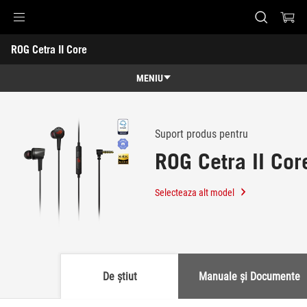
Accessibility links
ROG Cetra II Core
Skip to content
Accessibility Help
Skip to Menu
ASUS Footer
-
Suport
MENIU
Caracteristici
Caracteristici
Specificatii
Suport produs pentru
ROG Cetra II Cor
Premii
Galerie
Selecteaza alt model
Suport
De știut
Manuale și Documente