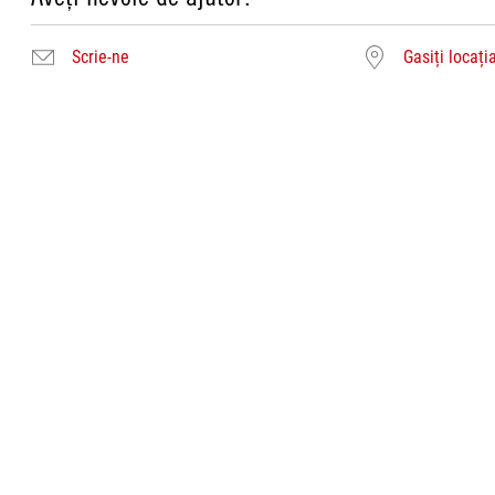
Scrie-ne
Gasiți locați