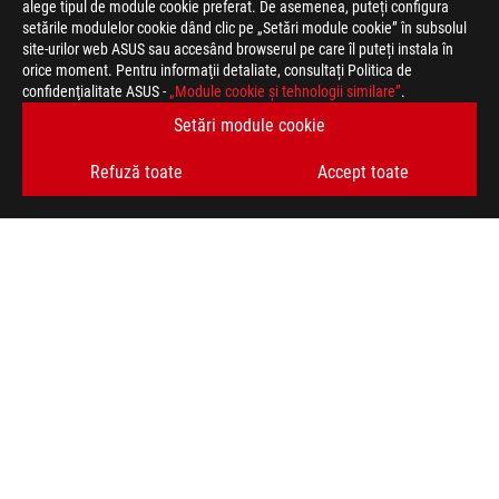
alege tipul de module cookie preferat. De asemenea, puteți configura
setările modulelor cookie dând clic pe „Setări module cookie” în subsolul
site-urilor web ASUS sau accesând browserul pe care îl puteți instala în
orice moment. Pentru informaţii detaliate, consultați Politica de
ASUS
confidenţialitate ASUS -
„Module cookie şi tehnologii similare”
.
Footer
>
JOCURI SURSE DE ALIMENTARE
Setări module cookie
>
SURSE DE ALIMENTARE FILTER
Refuză toate
Accept toate
>
ROG STRIX 1200W GOLD AURA EDITION
GALLERY
TIPURI DE PLATĂ ACCEPTATE
OBȚINEȚI CELE MAI RECENTE OFERTE ȘI MULTE ALTELE
ABONARE
ACASĂ