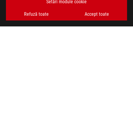
Setări module cookie
OBȚINEȚI CELE MAI RECENTE OFERTE ȘI MULTE ALTELE
Refuză toate
Accept toate
ABONARE
ACASĂ
DESPRE ROG
FORMULAR RETUR
NEWSROOM
ASUS PREMIUM CARE
ANPC
facebook
youtube
instagram