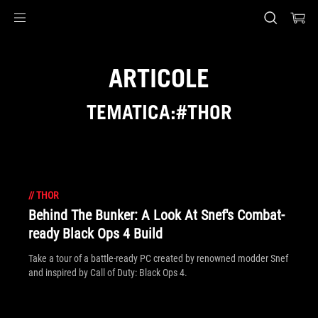
Accessibility links
Skip to content
Accessibility Help
Skip to Menu
ASUS Footer
ARTICOLE
TEMATICA:#THOR
//
THOR
Behind The Bunker: A Look At Snef's Combat-
ready Black Ops 4 Build
Take a tour of a battle-ready PC created by renowned modder Snef
and inspired by Call of Duty: Black Ops 4.