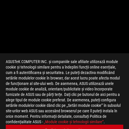
ASUSTeK COMPUTER INC. și companiile sale afiliate utilizează module
cookie și tehnologii similare pentru a îndeplini funcții online esențiale,
cum a fi autentificarea și securitatea. Le puteți dezactiva modificând
setările modulelor cookie în browser, dar acest lucru poate afecta modul
de funcționare al site-ului web. De asemenea, ASUS utilizează unele
module cookie de analiză, orientare/publicitate și video încorporate
furnizate de ASUS sau de părți terțe. Dați clic pe butonul de aici pentru a
>
JOCURI THOR
alege tipul de module cookie preferat. De asemenea, puteți configura
setările modulelor cookie dând clic pe „Setări module cookie” în subsolul
site-urilor web ASUS sau accesând browserul pe care îl puteți instala în
orice moment. Pentru informaţii detaliate, consultați Politica de
TIPURI DE PLATĂ ACCEPTATE
confidenţialitate ASUS -
„Module cookie şi tehnologii similare”
.