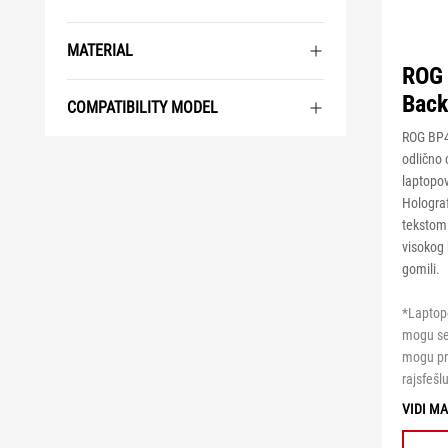
MATERIAL
ROG
Back
COMPATIBILITY MODEL
ROG BP
odlično
laptopo
Holograf
tekstom 
visokog 
gomili.
*Laptopo
mogu se 
mogu pro
rajsfeš
VIDI M