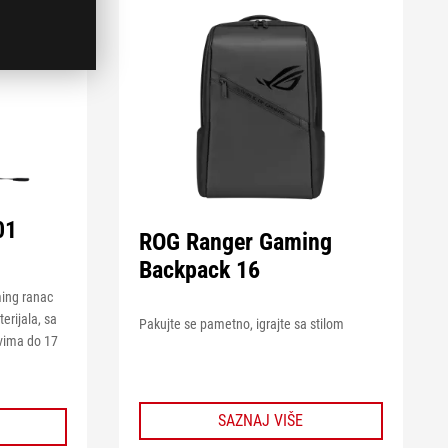
01
ROG Ranger Gaming
Backpack 16
ing ranac
rijala, sa
Pakujte se pametno, igrajte sa stilom
vima do 17
SAZNAJ VIŠE