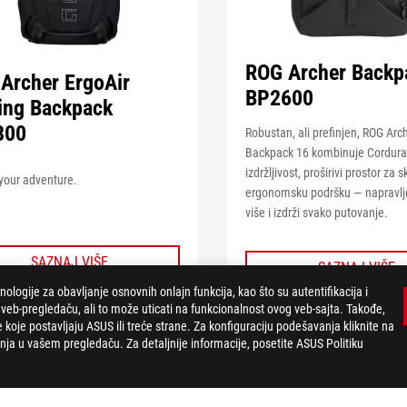
ROG Archer Backp
Archer ErgoAir
BP2600
ng Backpack
800
Robustan, ali prefinjen, ROG Arc
Backpack 16 kombinuje Cordur
izdržljivost, proširivi prostor za s
your adventure.
ergonomsku podršku — napravlj
više i izdrži svako putovanje.
VIDI MANJE
SAZNAJ VIŠE
SAZNAJ VIŠE
ogije za obavljanje osnovnih onlajn funkcija, kao što su autentifikacija i
-pregledaču, ali to može uticati na funkcionalnost ovog veb-sajta. Takođe,
e koje postavljaju ASUS ili treće strane. Za konfiguraciju podešavanja kliknite na
UPOREDI
a u vašem pregledaču. Za detaljnije informacije, posetite ASUS Politiku
UPOREDI