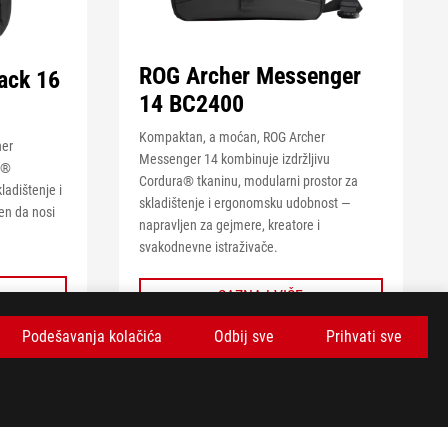
ROG Archer Messenger
ack 16
14 BC2400
Kompaktan, a moćan, ROG Archer
her
Messenger 14 kombinuje izdržljivu
a®
Cordura® tkaninu, modularni prostor za
kladištenje i
skladištenje i ergonomsku udobnost —
en da nosi
napravljen za gejmere, kreatore i
svakodnevne istraživače.
VIDI MANJE
SAZNAJ VIŠE
Podešavanja kolačića
Odbij sve
Prihvati sve
UPOREDI