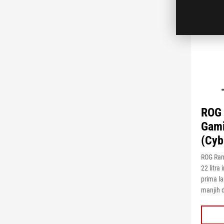
ROG 
Gami
(Cyb
ROG Ran
22 litra
prima la
manjih 