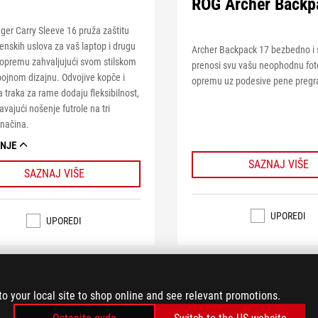
ROG Archer Backp
er Carry Sleeve 16 pruža zaštitu
nskih uslova za vaš laptop i drugu
Archer Backpack 17 bezbedno i 
opremu zahvaljujući svom stilskom
prenosi svu vašu neophodnu foto
ojnom dizajnu. Odvojive kopče i
opremu uz podesive pene pregr
 traka za rame dodaju fleksibilnost,
ajući nošenje futrole na tri
a načina.
ANJE
SAZNAJ VIŠE
SAZNAJ VIŠE
UPOREDI
UPOREDI
to your local site to shop online and see relevant promotions.