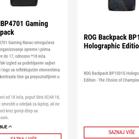
 BP4701 Gaming
pack
ROG Backpack BP
4701 Gaming Ranac omogućava
Holographic Editi
 organizovanje opreme i prima
ve do 17, odnosno *18 inča.
ski izgled sa podebljanim sajber
i logo sa reflektujućim elementima
ROG Backpack BP1501G Hologr
kontrasta čine ga prepoznatljivim u
Edition - The Choice of Champio
vi od 18 inča, poput Strix SCAR 18,
smestiti u odeljak za laptop, ali ne
ći kroz gornji džep sa
lusom.
ANJE
SAZNAJ VIŠE