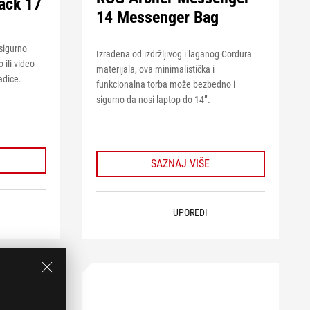
ack 17
14 Messenger Bag
sigurno
Izrađena od izdržljivog i laganog Cordura
 ili video
materijala, ova minimalistička i
adice.
funkcionalna torba može bezbedno i
sigurno da nosi laptop do 14”.
SAZNAJ VIŠE
UPOREDI