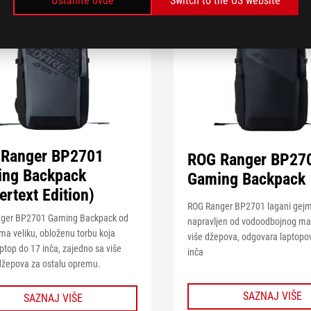
Ostanite ovde
Switch to the US website
Ranger BP2701
ROG Ranger BP27
ng Backpack
Gaming Backpack
ertext Edition)
ROG Ranger BP2701 lagani gejm
ger BP2701 Gaming Backpack od
napravljen od vodoodbojnog mate
 ima veliku, obloženu torbu koja
više džepova, odgovara laptopo
ptop do 17 inča, zajedno sa više
inča
džepova za ostalu opremu.
SAZNAJ VIŠE
SAZNAJ VIŠE