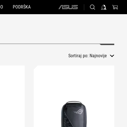
NO
PODRŠKA
ASUS
home
logo
Sortiraj po:
Najnovije