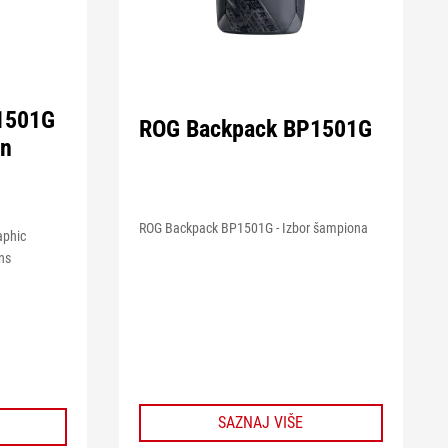
1501G
ROG Backpack BP1501G
on
ROG Backpack BP1501G - Izbor šampiona
aphic
ns
SAZNAJ VIŠE