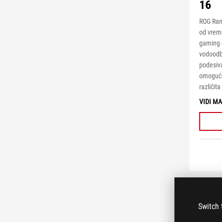
16
ROG Rang
od vreme
gaming 
vodoodb
podesiva
omogućav
različit
VIDI M
Switch 