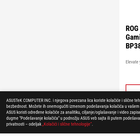
ROG 
Gami
BP3
Elevate 
ASUSTeK COMPUTER INC. i njegova povezana lica koriste kolačiće i slične tehnol
bezbednost. Možete ih onemogućiti izmenom podešavanja kolačića u vašem veb
ASUS koristi određene kolačiće za analitiku, ciljanje/oglašavanje i video zapis
dugme "Podešavanje kolačića" u podnožju ASUS veb sajta ili putem podešavanj
privatnosti – odeljak
„Kolačići i slične tehnologije“
.