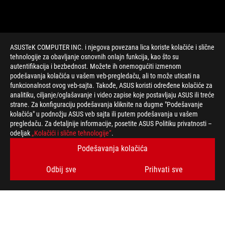
ASUSTeK COMPUTER INC. i njegova povezana lica koriste kolačiće i slične
tehnologije za obavljanje osnovnih onlajn funkcija, kao što su
autentifikacija i bezbednost. Možete ih onemogućiti izmenom
podešavanja kolačića u vašem veb-pregledaču, ali to može uticati na
funkcionalnost ovog veb-sajta. Takođe, ASUS koristi određene kolačiće za
>
GEJMING ARTICLES
>
COMING SOON
analitiku, ciljanje/oglašavanje i video zapise koje postavljaju ASUS ili treće
strane. Za konfiguraciju podešavanja kliknite na dugme "Podešavanje
kolačića" u podnožju ASUS veb sajta ili putem podešavanja u vašem
pregledaču. Za detaljnije informacije, posetite ASUS Politiku privatnosti –
PODRŽANI NAČINI PLAĆANJA
odeljak
„Kolačići i slične tehnologije“
.
Podešavanja kolačića
BUDITE U TOKU SA NAJNOVIJIM PONUDAMA!
Odbij sve
Prihvati sve
PRIJAVITE SE
O ROG-U