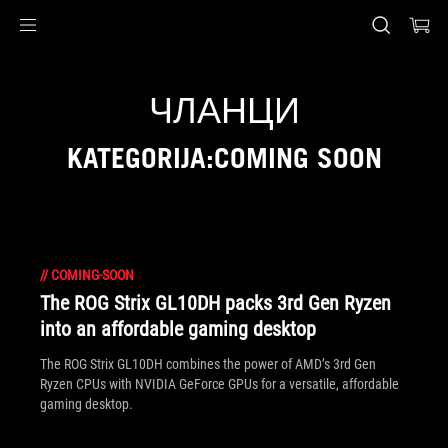
Accessibility links
Preskoči na sadržaj
Pomoć za pristupačnost
Preskoči na meni
ROG podnožje
ЧЛАНЦИ
KATEGORIJA:COMING SOON
//
COMING-SOON
The ROG Strix GL10DH packs 3rd Gen Ryzen
into an affordable gaming desktop
The ROG Strix GL10DH combines the power of AMD’s 3rd Gen
Ryzen CPUs with NVIDIA GeForce GPUs for a versatile, affordable
gaming desktop.